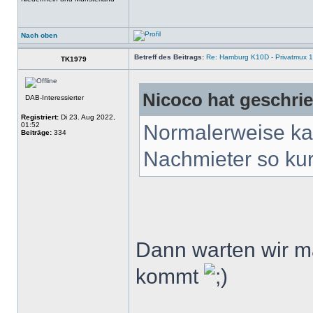
Nach oben
Betreff des Beitrags:
Re: Hamburg K10D - Privatmux 1
TK1979
Nicoco hat geschri
DAB-Interessierter
Registriert:
Di 23. Aug 2022,
01:52
Normalerweise kan
Beiträge:
334
Nachmieter so kur
Dann warten wir m
kommt