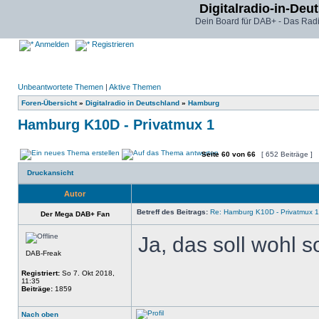
Digitalradio-in-Deu
Dein Board für DAB+ - Das Radi
Anmelden
Registrieren
Unbeantwortete Themen
|
Aktive Themen
Foren-Übersicht
»
Digitalradio in Deutschland
»
Hamburg
Hamburg K10D - Privatmux 1
Seite
60
von
66
[ 652 Beiträge ]
Druckansicht
Autor
Betreff des Beitrags:
Re: Hamburg K10D - Privatmux 1
Der Mega DAB+ Fan
Ja, das soll wohl 
DAB-Freak
Registriert:
So 7. Okt 2018,
11:35
Beiträge:
1859
Nach oben