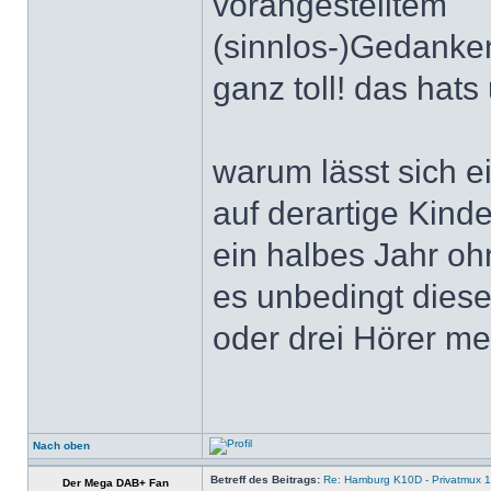
vorangestelltem
(sinnlos-)Gedanken
ganz toll! das hat
warum lässt sich e
auf derartige Kind
ein halbes Jahr ohn
es unbedingt dies
oder drei Hörer me
Nach oben
Betreff des Beitrags:
Re: Hamburg K10D - Privatmux 1
Der Mega DAB+ Fan