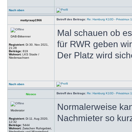
Nach oben
Betreff des Beitrags:
Re: Hamburg K10D - Privatmux 1
mattyraap1966
Mal schauen ob es 
DAB-Bitkenner
für RWR geben wir
Registriert:
Di 30. Nov 2021,
21:28
Beiträge:
819
Der Platz wird sich
Wohnort:
LKS Stade /
Niedersachsen
Nach oben
Betreff des Beitrags:
Re: Hamburg K10D - Privatmux 1
Nicoco
Normalerweise kan
Moderator
Nachmieter so kurz
Registriert:
Di 11. Aug 2020,
12:32
Beiträge:
5444
Wohnort:
Zwischen Ruhrgebiet,
Niederrhein und Münsterland