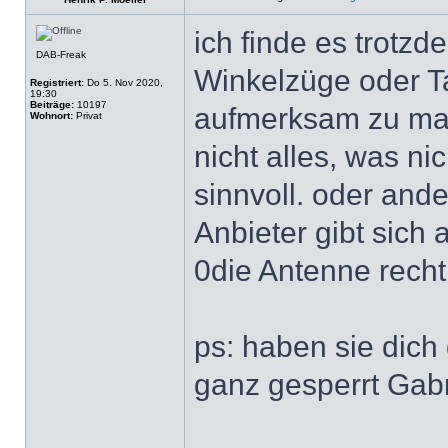
ich finde es trotzd
DAB-Freak
Winkelzüge oder Ta
Registriert:
Do 5. Nov 2020,
19:30
Beiträge:
10197
aufmerksam zu ma
Wohnort:
Privat
nicht alles, was nic
sinnvoll. oder ander
Anbieter gibt sich 
0die Antenne recht
ps: haben sie dich
ganz gesperrt Gabr