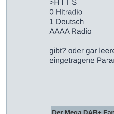
>H I T S
0 Hitradio
1 Deutsch
AAAA Radio
gibt? oder gar lee
eingetragene Para
Der Mega DAB+ Fan