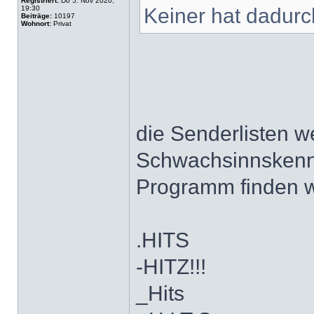
Registriert:
Do 5. Nov 2020,
19:30
Keiner hat dadurc
Beiträge:
10197
Wohnort:
Privat
die Senderlisten w
Schwachsinnskennu
Programm finden 
.HITS
-HITZ!!!
_Hits