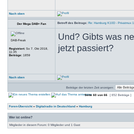
Nach oben
Betreff des Beitrags:
Re: Hamburg K10D - Privatmux 1
Der Mega DAB+ Fan
Und? Gibts was ne
DAB-Freak
jetzt passiert?
Registriert:
So 7. Okt 2018,
11:35
Beiträge:
1859
Nach oben
Beiträge der letzten Zeit anzeigen:
Seite
60
von
66
[ 652 Beiträge ]
Foren-Übersicht
»
Digitalradio in Deutschland
»
Hamburg
Wer ist online?
Mitglieder in diesem Forum: 0 Mitglieder und 1 Gast