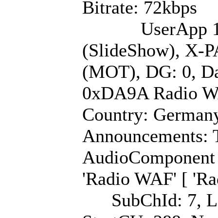
Bitrate: 72kbps
UserApp 1/1: La
(SlideShow), X-
(MOT), DG: 0, Da
0xDA9A Radio W
Country: Germany,
Announcements: T
AudioComponent (
'Radio WAF' [ 'R
SubChId: 7, La