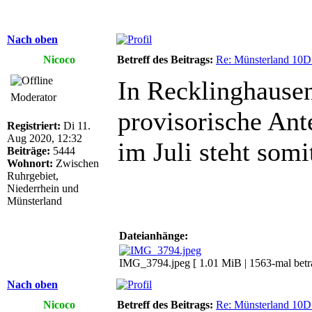
Nach oben
Nicoco
Betreff des Beitrags:
Re: Münsterland 10D
In Recklinghausen
Moderator
provisorische Ante
Registriert:
Di 11.
Aug 2020, 12:32
im Juli steht som
Beiträge:
5444
Wohnort:
Zwischen
Ruhrgebiet,
Niederrhein und
Münsterland
Dateianhänge:
IMG_3794.jpeg [ 1.01 MiB | 1563-mal betra
Nach oben
Nicoco
Betreff des Beitrags:
Re: Münsterland 10D