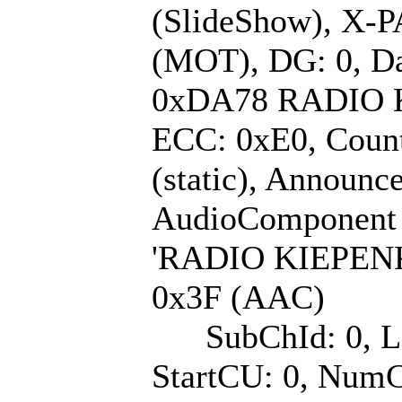
(SlideShow), X-
(MOT), DG: 0, Da
0xDA78 RADIO 
ECC: 0xE0, Count
(static), Announc
AudioComponent (
'RADIO KIEPENK
0x3F (AAC)
SubChId: 0, La
StartCU: 0, NumC