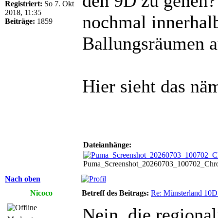
den 9D zu gehen? 
Registriert:
So 7. Okt
2018, 11:35
nochmal innerhal
Beiträge:
1859
Ballungsräumen 
Hier sieht das nä
Dateianhänge:
Puma_Screenshot_20260703_100702_Chrome.
Nach oben
Nicoco
Betreff des Beitrags:
Re: Münsterland 10
Nein, die regiona