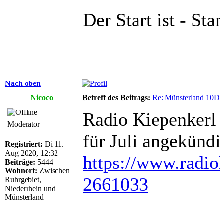
Der Start ist - Sta
Nach oben
Nicoco
Betreff des Beitrags:
Re: Münsterland 10D
Radio Kiepenkerl 
Moderator
für Juli angekündi
Registriert:
Di 11.
Aug 2020, 12:32
https://www.radiok
Beiträge:
5444
Wohnort:
Zwischen
2661033
Ruhrgebiet,
Niederrhein und
Münsterland