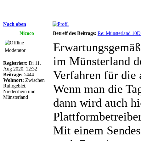
Nach oben
Nicoco
Betreff des Beitrags:
Re: Münsterland 10D
Erwartungsgemäß 
Moderator
im Münsterland de
Registriert:
Di 11.
Aug 2020, 12:32
Verfahren für die
Beiträge:
5444
Wohnort:
Zwischen
Wenn man die Tag
Ruhrgebiet,
Niederrhein und
Münsterland
dann wird auch h
Plattformbetreiber
Mit einem Sendest