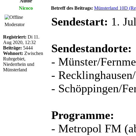
Autor
Nicoco
Betreff des Beitrags:
Münsterland 10D (R
Sendestart:
1. Ju
Moderator
Registriert:
Di 11.
Aug 2020, 12:32
Sendestandorte:
Beiträge:
5444
Wohnort:
Zwischen
- Münster/Fernme
Ruhrgebiet,
Niederrhein und
Münsterland
- Recklinghausen/
- Schöppingen/Fe
Programme:
- Metropol FM (a