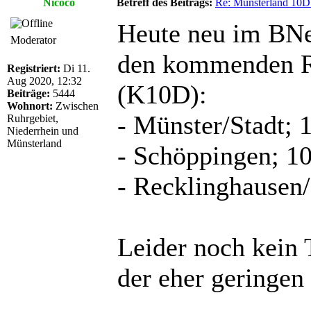
Nicoco
Betreff des Beitrags:
Re: Münsterland 10D
Heute neu im BNe
Moderator
den kommenden R
Registriert:
Di 11.
Aug 2020, 12:32
(K10D):
Beiträge:
5444
Wohnort:
Zwischen
- Münster/Stadt;
Ruhrgebiet,
Niederrhein und
Münsterland
- Schöppingen; 
- Recklinghausen
Leider noch kein 
der eher geringen