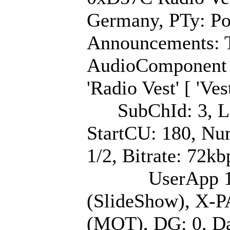
Germany, PTy: Pop
Announcements: T
AudioComponent (
'Radio Vest' [ 'V
SubChId: 3, La
StartCU: 180, Nu
1/2, Bitrate: 72kb
UserApp 1/1: La
(SlideShow), X-
(MOT), DG: 0, Da