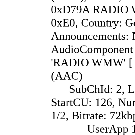
0xD79A RADIO
0xE0, Country: Ge
Announcements: 
AudioComponent (
'RADIO WMW' [ 
(AAC)
SubChId: 2, La
StartCU: 126, Nu
1/2, Bitrate: 72kb
UserApp 1/1: La