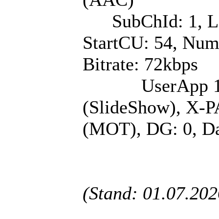
SubChId: 1, La
StartCU: 54, Num
Bitrate: 72kbps
UserApp 1/1: La
(SlideShow), X-
(MOT), DG: 0, Da
(Stand: 01.07.202