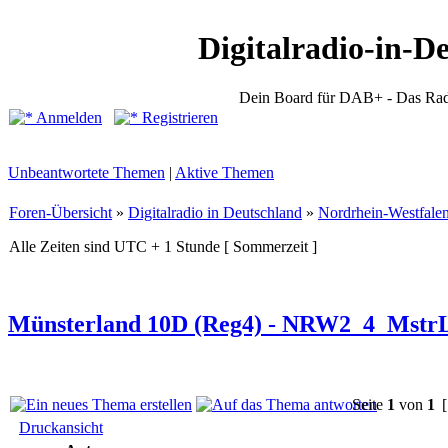
Digitalradio-in-D
Dein Board für DAB+ - Das Rad
Anmelden
Registrieren
Unbeantwortete Themen
|
Aktive Themen
Foren-Übersicht
»
Digitalradio in Deutschland
»
Nordrhein-Westfale
Alle Zeiten sind UTC + 1 Stunde [ Sommerzeit ]
Münsterland 10D (Reg4) - NRW2_4_Mstr
Seite
1
von
1
[
Druckansicht