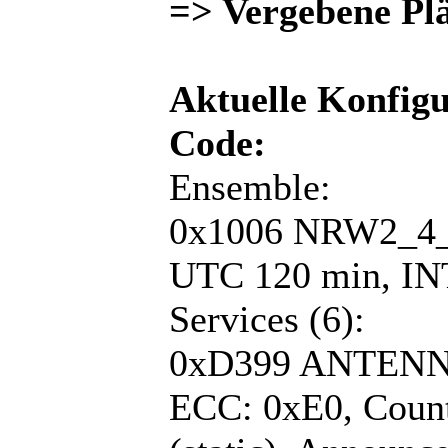
=> Vergebene Plä
Aktuelle Konfigu
Code:
Ensemble:
0x1006 NRW2_4_
UTC 120 min, INT
Services (6):
0xD399 ANTEN
ECC: 0xE0, Count