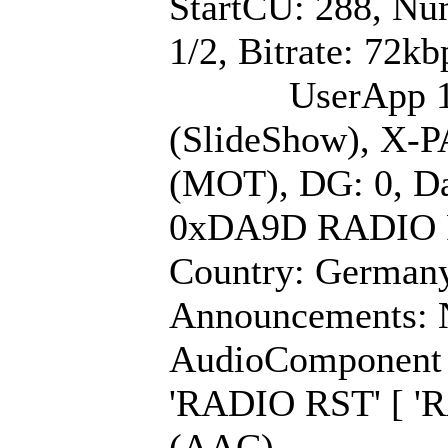
StartCU: 288, Nu
1/2, Bitrate: 72kb
UserApp 1/1: La
(SlideShow), X-
(MOT), DG: 0, Da
0xDA9D RADIO R
Country: Germany,
Announcements: 
AudioComponent (
'RADIO RST' [ '
(AAC)