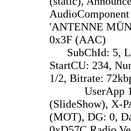
(static), Announc
AudioComponent (
'ANTENNE MÜNST
0x3F (AAC)
SubChId: 5, La
StartCU: 234, Nu
1/2, Bitrate: 72kb
UserApp 1/1: La
(SlideShow), X-
(MOT), DG: 0, Da
0xD57C Radio Ves