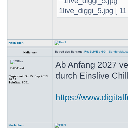
1live_diggi_5.jpg [ 11
Nach oben
Betreff des Beitrags:
Re: 1LIVE diGGi - Senderdiskus
Hallenser
Ab Anfang 2027 ver
DAB-Freak
durch Einslive Chill
Registriert:
So 15. Sep 2013,
16:09
Beiträge:
8051
https://www.digital
Nach oben