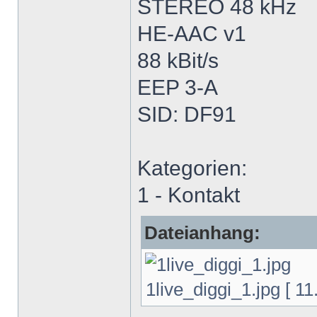
STEREO 48 kHz
HE-AAC v1
88 kBit/s
EEP 3-A
SID: DF91
Kategorien:
1 - Kontakt
Dateianhang:
1live_diggi_1.jpg [ 11