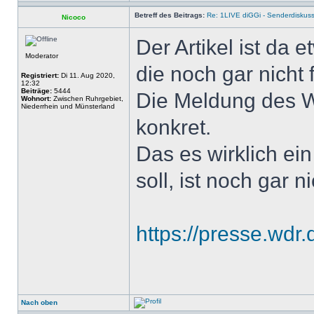
Betreff des Beitrags:
Re: 1LIVE diGGi - Senderdiskus
Nicoco
Der Artikel ist da 
Moderator
die noch gar nicht 
Registriert:
Di 11. Aug 2020,
12:32
Beiträge:
5444
Die Meldung des W
Wohnort:
Zwischen Ruhrgebiet,
Niederrhein und Münsterland
konkret.
Das es wirklich ei
soll, ist noch gar 
https://presse.wdr.
Nach oben