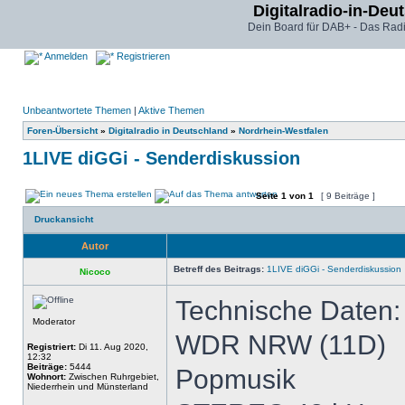
Digitalradio-in-Deu
Dein Board für DAB+ - Das Radi
Anmelden
Registrieren
Unbeantwortete Themen
|
Aktive Themen
Foren-Übersicht
»
Digitalradio in Deutschland
»
Nordrhein-Westfalen
1LIVE diGGi - Senderdiskussion
Seite
1
von
1
[ 9 Beiträge ]
Druckansicht
Autor
Betreff des Beitrags:
1LIVE diGGi - Senderdiskussion
Nicoco
Technische Daten:
Moderator
WDR NRW (11D)
Registriert:
Di 11. Aug 2020,
12:32
Beiträge:
5444
Popmusik
Wohnort:
Zwischen Ruhrgebiet,
Niederrhein und Münsterland