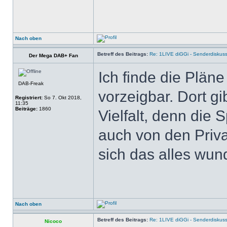
Nach oben
Betreff des Beitrags:
Re: 1LIVE diGGi - Senderdiskus
Der Mega DAB+ Fan
Ich finde die Plän
DAB-Freak
vorzeigbar. Dort 
Registriert:
So 7. Okt 2018,
11:35
Beiträge:
1860
Vielfalt, denn die
auch von den Priva
sich das alles wun
Nach oben
Betreff des Beitrags:
Re: 1LIVE diGGi - Senderdiskus
Nicoco