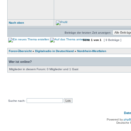
Nach oben
Beiträge der letzten Zeit anzeigen:
Seite
1
von
1
[ 9 Beiträge ]
Foren-Übersicht
»
Digitalradio in Deutschland
»
Nordrhein-Westfalen
Wer ist online?
Mitglieder in diesem Forum: 0 Mitglieder und 1 Gast
Suche nach:
Dat
Powered by
php
Deutsche 