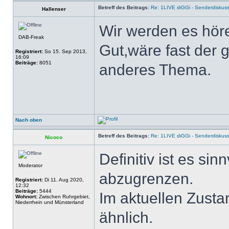
Betreff des Beitrags:
Re: 1LIVE diGGi - Senderdiskus
Hallenser
Wir werden es hören
DAB-Freak
Gut,wäre fast der 
Registriert:
So 15. Sep 2013,
16:09
Beiträge:
8051
anderes Thema.
Nach oben
Betreff des Beitrags:
Re: 1LIVE diGGi - Senderdiskus
Nicoco
Definitiv ist es si
Moderator
abzugrenzen.
Registriert:
Di 11. Aug 2020,
12:32
Beiträge:
5444
Im aktuellen Zustan
Wohnort:
Zwischen Ruhrgebiet,
Niederrhein und Münsterland
ähnlich.