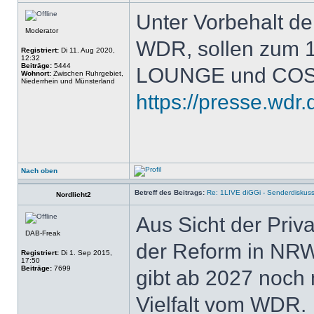
Unter Vorbehalt d
Moderator
WDR, sollen zum 1
Registriert:
Di 11. Aug 2020,
12:32
Beiträge:
5444
LOUNGE und COS
Wohnort:
Zwischen Ruhrgebiet,
Niederrhein und Münsterland
https://presse.wdr.
Nach oben
Betreff des Beitrags:
Re: 1LIVE diGGi - Senderdiskus
Nordlicht2
Aus Sicht der Priv
DAB-Freak
der Reform in NRW o
Registriert:
Di 1. Sep 2015,
17:50
Beiträge:
7699
gibt ab 2027 noch
Vielfalt vom WDR.