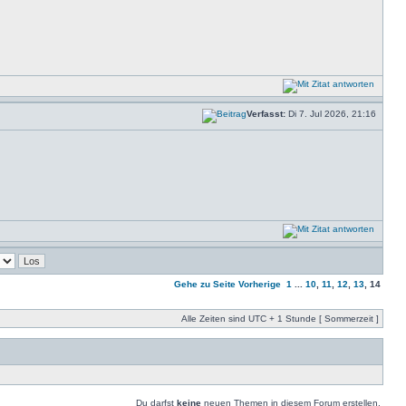
Verfasst:
Di 7. Jul 2026, 21:16
Gehe zu Seite
Vorherige
1
...
10
,
11
,
12
,
13
,
14
Alle Zeiten sind UTC + 1 Stunde [ Sommerzeit ]
Du darfst
keine
neuen Themen in diesem Forum erstellen.