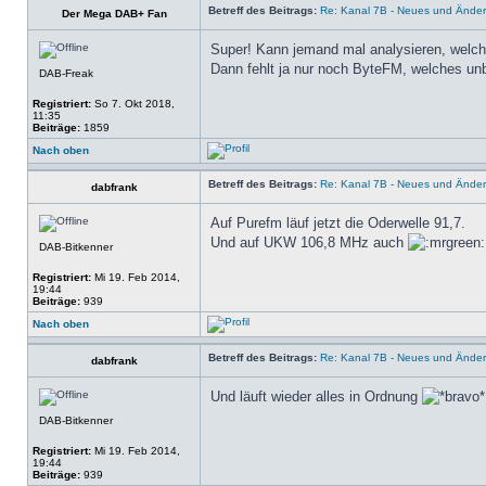
Betreff des Beitrags:
Re: Kanal 7B - Neues und Ände
Der Mega DAB+ Fan
Super! Kann jemand mal analysieren, welch
Dann fehlt ja nur noch ByteFM, welches un
DAB-Freak
Registriert:
So 7. Okt 2018,
11:35
Beiträge:
1859
Nach oben
Betreff des Beitrags:
Re: Kanal 7B - Neues und Ände
dabfrank
Auf Purefm läuf jetzt die Oderwelle 91,7.
Und auf UKW 106,8 MHz auch
DAB-Bitkenner
Registriert:
Mi 19. Feb 2014,
19:44
Beiträge:
939
Nach oben
Betreff des Beitrags:
Re: Kanal 7B - Neues und Ände
dabfrank
Und läuft wieder alles in Ordnung
DAB-Bitkenner
Registriert:
Mi 19. Feb 2014,
19:44
Beiträge:
939