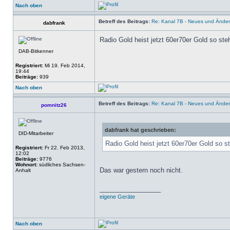
Nach oben
Betreff des Beitrags:
Re: Kanal 7B - Neues und Ände
dabfrank
Radio Gold heist jetzt 60er70er Gold so st
DAB-Bitkenner
Registriert:
Mi 19. Feb 2014,
19:44
Beiträge:
939
Nach oben
Betreff des Beitrags:
Re: Kanal 7B - Neues und Ände
pomnitz26
dabfrank hat geschrieben:
DID-Mitarbeiter
Radio Gold heist jetzt 60er70er Gold so 
Registriert:
Fr 22. Feb 2013,
12:02
Beiträge:
9776
Wohnort:
südliches Sachsen-
Das war gestern noch nicht.
Anhalt
_________________
eigene Geräte
Nach oben