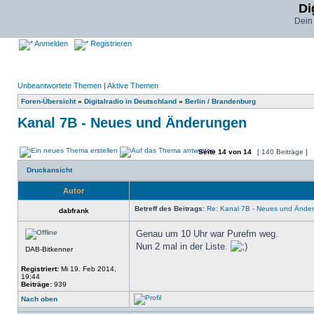
Di
Dein
Anmelden
Registrieren
Unbeantwortete Themen
|
Aktive Themen
Foren-Übersicht
»
Digitalradio in Deutschland
»
Berlin / Brandenburg
Kanal 7B - Neues und Änderungen
Seite
14
von
14
[ 140 Beiträge ]
Druckansicht
Autor
Betreff des Beitrags:
Re: Kanal 7B - Neues und Ände
dabfrank
Genau um 10 Uhr war Purefm weg.
Nun 2 mal in der Liste.
DAB-Bitkenner
Registriert:
Mi 19. Feb 2014,
19:44
Beiträge:
939
Nach oben