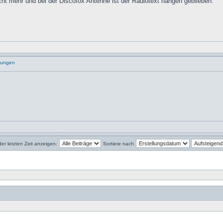
icht mehr und bei der Discofox Antenne ist der Radiotext hängen geblieben.
rungen
der letzten Zeit anzeigen:
Sortiere nach