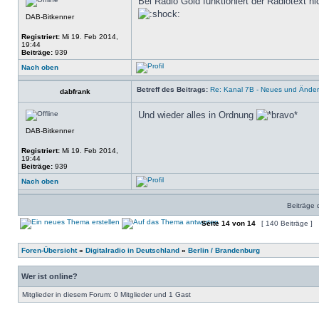
Bei Radio Gold funktioniert der Radiotext n
DAB-Bitkenner
Registriert:
Mi 19. Feb 2014,
19:44
Beiträge:
939
Nach oben
Betreff des Beitrags:
Re: Kanal 7B - Neues und Ände
dabfrank
Und wieder alles in Ordnung
DAB-Bitkenner
Registriert:
Mi 19. Feb 2014,
19:44
Beiträge:
939
Nach oben
Beiträge 
Seite
14
von
14
[ 140 Beiträge ]
Foren-Übersicht
»
Digitalradio in Deutschland
»
Berlin / Brandenburg
Wer ist online?
Mitglieder in diesem Forum: 0 Mitglieder und 1 Gast