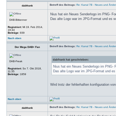
Betreff des Beitrags:
Re: Kanal 7B - Neues und Ände
dabfrank
Nius hat ein Neues Senderlogo im PNG- Form
Das alte Logo war im JPG-Format und es wu
DAB-Bitkenner
Registriert:
Mi 19. Feb 2014,
19:44
Beiträge:
939
Nach oben
Betreff des Beitrags:
Re: Kanal 7B - Neues und Ände
Der Mega DAB+ Fan
dabfrank hat geschrieben:
DAB-Freak
Nius hat ein Neues Senderlogo im PNG- Fo
Registriert:
So 7. Okt 2018,
Das alte Logo war im JPG-Format und es 
11:35
Beiträge:
1859
Wird trotz der fehlerhaften konfiguration v
Nach oben
Betreff des Beitrags:
Re: Kanal 7B - Neues und Ände
dabfrank