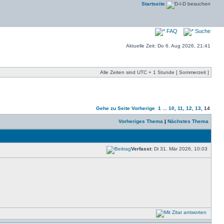
Startseite
FAQ
Suche
Aktuelle Zeit: Do 6. Aug 2026, 21:41
Alle Zeiten sind UTC + 1 Stunde [ Sommerzeit ]
Gehe zu Seite
Vorherige
1
...
10
,
11
,
12
,
13
,
14
Vorheriges Thema
|
Nächstes Thema
Verfasst:
Di 31. Mär 2026, 10:03