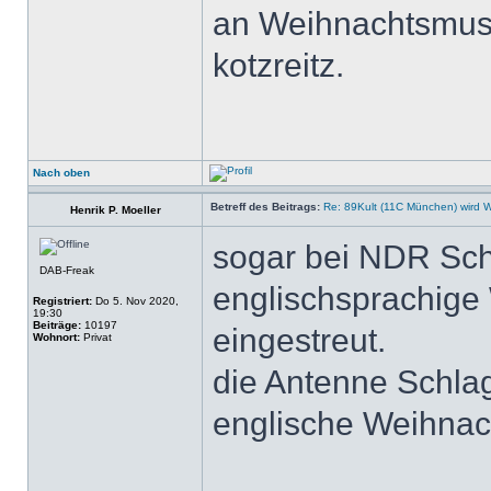
an Weihnachtsmusik
kotzreitz.
Nach oben
Betreff des Beitrags:
Re: 89Kult (11C München) wird 
Henrik P. Moeller
sogar bei NDR Schl
DAB-Freak
englischsprachige 
Registriert:
Do 5. Nov 2020,
19:30
Beiträge:
10197
eingestreut.
Wohnort:
Privat
die Antenne Schlage
englische Weihnach