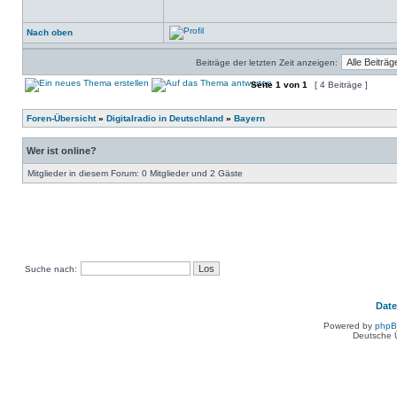
Nach oben
Beiträge der letzten Zeit anzeigen:
Seite
1
von
1
[ 4 Beiträge ]
Foren-Übersicht
»
Digitalradio in Deutschland
»
Bayern
Wer ist online?
Mitglieder in diesem Forum: 0 Mitglieder und 2 Gäste
Suche nach:
Dat
Powered by
php
Deutsche 