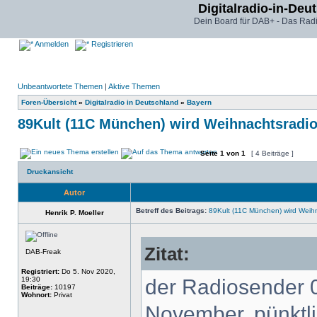
Digitalradio-in-Deu
Dein Board für DAB+ - Das Radi
Anmelden
Registrieren
Unbeantwortete Themen
|
Aktive Themen
Foren-Übersicht
»
Digitalradio in Deutschland
»
Bayern
89Kult (11C München) wird Weihnachtsradi
Seite
1
von
1
[ 4 Beiträge ]
Druckansicht
Autor
Betreff des Beitrags:
89Kult (11C München) wird Weih
Henrik P. Moeller
Zitat:
DAB-Freak
Registriert:
Do 5. Nov 2020,
19:30
der Radiosender 0
Beiträge:
10197
Wohnort:
Privat
November, pünktl