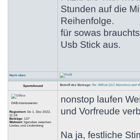
Stunden auf die Mi
Reihenfolge.
für sowas brauchts
Usb Stick aus.
Nach oben
Betreff des Beitrags:
Re: 89Kult (11C München) wird 
Sportsfreund
nonstop laufen Wei
DAB-Interessierter
und Vorfreude verb
Registriert:
Do 1. Dez 2022,
11:24
Beiträge:
137
Wohnort:
Irgendwo zwischen
Lindau und Lindenberg
Na ja, festliche S