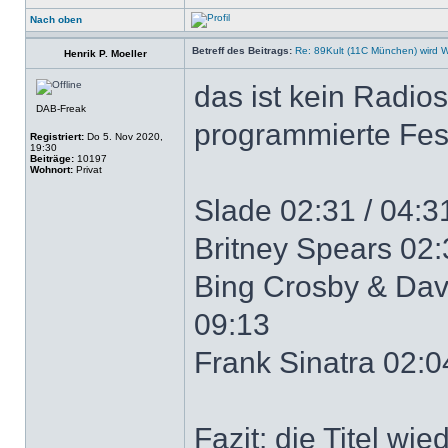
Nach oben
Betreff des Beitrags:
Re: 89Kult (11C München) wird 
Henrik P. Moeller
das ist kein Radio
DAB-Freak
programmierte Fest
Registriert:
Do 5. Nov 2020,
19:30
Beiträge:
10197
Wohnort:
Privat
Slade 02:31 / 04:31
Britney Spears 02:3
Bing Crosby & Davi
09:13
Frank Sinatra 02:04
Fazit: die Titel wie