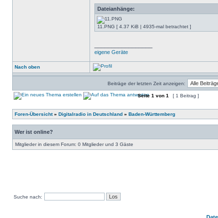
Dateianhänge:
11.PNG [ 4.37 KiB | 4935-mal betrachtet ]
_________________
eigene Geräte
Nach oben
Beiträge der letzten Zeit anzeigen:
Seite
1
von
1
[ 1 Beitrag ]
Foren-Übersicht
»
Digitalradio in Deutschland
»
Baden-Württemberg
Wer ist online?
Mitglieder in diesem Forum: 0 Mitglieder und 3 Gäste
Suche nach:
Dat