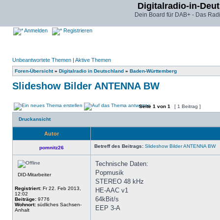
Digitalradio-in-Deu
Dein Board für DAB+ - Das Radi
Anmelden
Registrieren
Unbeantwortete Themen
|
Aktive Themen
Foren-Übersicht
»
Digitalradio in Deutschland
»
Baden-Württemberg
Slideshow Bilder ANTENNA BW
Seite
1
von
1
[ 1 Beitrag ]
Druckansicht
Autor
Betreff des Beitrags:
Slideshow Bilder ANTENNA BW
pomnitz26
Technische Daten:
Popmusik
DID-Mitarbeiter
STEREO 48 kHz
Registriert:
Fr 22. Feb 2013,
HE-AAC v1
12:02
64kBit/s
Beiträge:
9776
Wohnort:
südliches Sachsen-
EEP 3-A
Anhalt