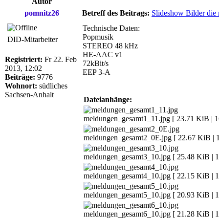
Autor
pomnitz26
Betreff des Beitrags:
Slideshow Bilder die
Technische Daten:
Popmusik
DID-Mitarbeiter
STEREO 48 kHz
HE-AAC v1
Registriert:
Fr 22. Feb
72kBit/s
2013, 12:02
EEP 3-A
Beiträge:
9776
Wohnort:
südliches
Sachsen-Anhalt
Dateianhänge:
meldungen_gesamt1_11.jpg [ 23.71 KiB | 16
meldungen_gesamt2_0E.jpg [ 22.67 KiB | 1
meldungen_gesamt3_10.jpg [ 25.48 KiB | 16
meldungen_gesamt4_10.jpg [ 22.15 KiB | 16
meldungen_gesamt5_10.jpg [ 20.93 KiB | 16
meldungen_gesamt6_10.jpg [ 21.28 KiB | 16