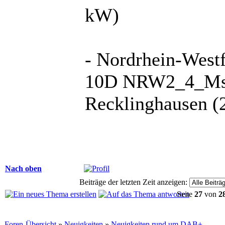
kW)
- Nordrhein-Westf
10D NRW2_4_Mstr
Recklinghausen (
Nach oben
Beiträge der letzten Zeit anzeigen:
Seite
27
von
2
Foren-Übersicht
»
Neuigkeiten
»
Neuigkeiten rund um DAB+