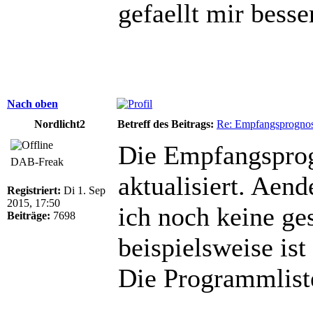
gefaellt mir besse
Nach oben
Nordlicht2
Betreff des Beitrags:
Re: Empfangsprogno
Die Empfangsprog
DAB-Freak
aktualisiert. Aen
Registriert:
Di 1. Sep
2015, 17:50
ich noch keine g
Beiträge:
7698
beispielsweise ist
Die Programmliste