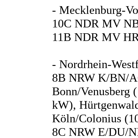
- Mecklenburg-V
10C NDR MV NB: 
11B NDR MV HRO:
- Nordrhein-Westf
8B NRW K/BN/AC:
Bonn/Venusberg (
kW), Hürtgenwal
Köln/Colonius (1
8C NRW E/DU/NRN