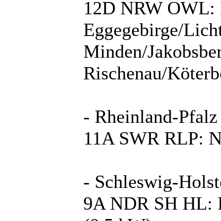
12D NRW OWL: Bi
Eggegebirge/Lich
Minden/Jakobsber
Rischenau/Köterb
- Rheinland-Pfalz
11A SWR RLP: N
- Schleswig-Holst
9A NDR SH HL: L