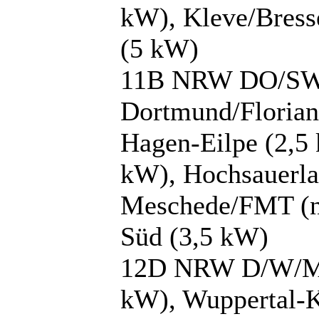
kW), Kleve/Bress
(5 kW)
11B NRW DO/SWF:
Dortmund/Florian
Hagen-Eilpe (2,5
kW), Hochsauerl
Meschede/FMT (no
Süd (3,5 kW)
12D NRW D/W/MG:
kW), Wuppertal-K