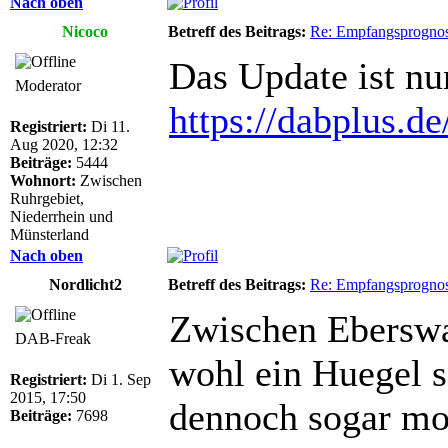
Nach oben
Nicoco
Betreff des Beitrags:
Re: Empfangsprogno
Das Update ist nun
Moderator
https://dabplus.d
Registriert:
Di 11.
Aug 2020, 12:32
Beiträge:
5444
Wohnort:
Zwischen
Ruhrgebiet,
Niederrhein und
Münsterland
Nach oben
Nordlicht2
Betreff des Beitrags:
Re: Empfangsprogno
Zwischen Eberswa
DAB-Freak
wohl ein Huegel 
Registriert:
Di 1. Sep
2015, 17:50
dennoch sogar mob
Beiträge:
7698