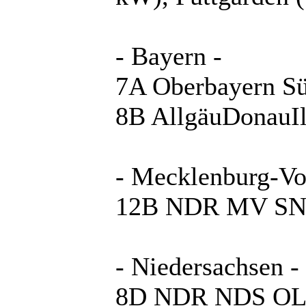
- Bayern -
7A Oberbayern Sü
8B AllgäuDonauIl
- Mecklenburg-V
12B NDR MV SN: 
- Niedersachsen -
8D NDR NDS OL: 