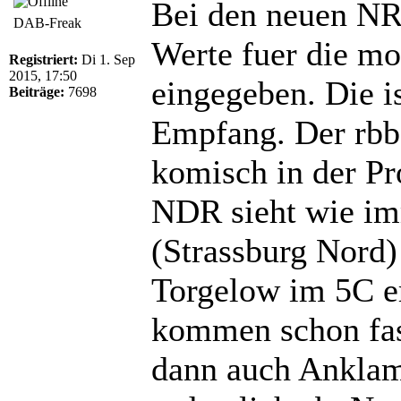
Bei den neuen N
DAB-Freak
Werte fuer die mo
Registriert:
Di 1. Sep
2015, 17:50
eingegeben. Die i
Beiträge:
7698
Empfang. Der rbb 
komisch in der Pr
NDR sieht wie im
(Strassburg Nord)
Torgelow im 5C e
kommen schon fas
dann auch Anklam