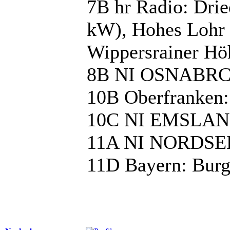
7B hr Radio: Dri
kW), Hohes Lohr 
Wippersrainer Hö
8B NI OSNABRC
10B Oberfranken
10C NI EMSLAND
11A NI NORDSEE:
11D Bayern: Bur