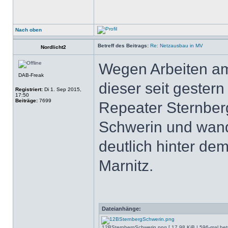
Nach oben
Betreff des Beitrags:
Re: Netzausbau in MV
Nordlicht2
Wegen Arbeiten am
DAB-Freak
dieser seit gester
Registriert:
Di 1. Sep 2015,
17:50
Beiträge:
7699
Repeater Sternberg
Schwerin und wand
deutlich hinter de
Marnitz.
Dateianhänge:
12BSternbergSchwerin.png [ 17.98 KiB | 596-mal betr