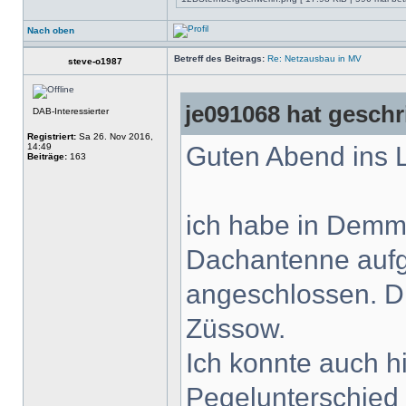
Nach oben
Betreff des Beitrags:
Re: Netzausbau in MV
steve-o1987
je091068 hat geschr
DAB-Interessierter
Registriert:
Sa 26. Nov 2016,
14:49
Guten Abend ins 
Beiträge:
163
ich habe in Demm
Dachantenne aufg
angeschlossen. Di
Züssow.
Ich konnte auch h
Pegelunterschied