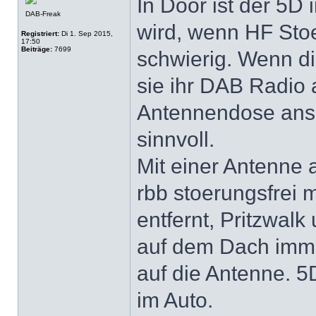
In Door ist der 5
DAB-Freak
wird, wenn HF Stoe
Registriert:
Di 1. Sep 2015,
17:50
Beiträge:
7699
schwierig. Wenn d
sie ihr DAB Radio
Antennendose ansc
sinnvoll.
Mit einer Antenne
rbb stoerungsfrei 
entfernt, Pritzwa
auf dem Dach imme
auf die Antenne. 5
im Auto.