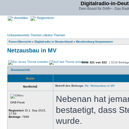
Digitalradio-in-Deu
Dein Board für DAB+ - Das Radi
Anmelden
Registrieren
Unbeantwortete Themen
|
Aktive Themen
Foren-Übersicht
»
Digitalradio in Deutschland
»
Mecklenburg-Vorpommern
Netzausbau in MV
Seite
321
von
322
[ 3218 Beiträg
Druckansicht
Autor
Betreff des Beitrags:
Re: Netzausbau in MV
Nordlicht2
Nebenan hat jeman
DAB-Freak
bestaetigt, dass S
Registriert:
Di 1. Sep 2015,
17:50
Beiträge:
7699
wurde.