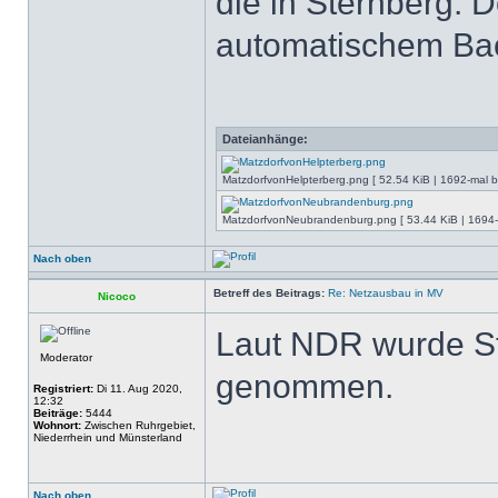
die in Sternberg. 
automatischem Bac
Dateianhänge:
MatzdorfvonHelpterberg.png [ 52.54 KiB | 1692-mal be
MatzdorfvonNeubrandenburg.png [ 53.44 KiB | 1694-m
Nach oben
Betreff des Beitrags:
Re: Netzausbau in MV
Nicoco
Laut NDR wurde St
Moderator
genommen.
Registriert:
Di 11. Aug 2020,
12:32
Beiträge:
5444
Wohnort:
Zwischen Ruhrgebiet,
Niederrhein und Münsterland
Nach oben