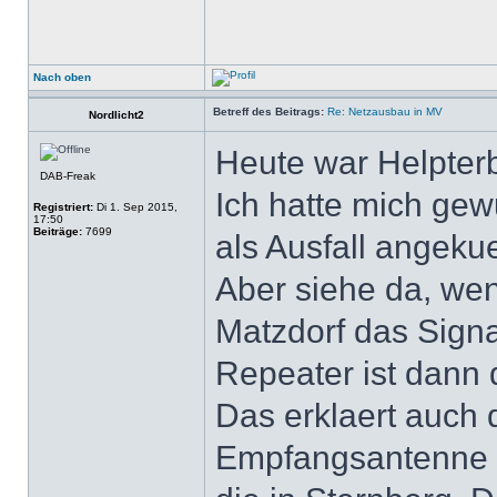
Nach oben
Betreff des Beitrags:
Re: Netzausbau in MV
Nordlicht2
Heute war Helpter
DAB-Freak
Ich hatte mich gew
Registriert:
Di 1. Sep 2015,
17:50
Beiträge:
7699
als Ausfall angeku
Aber siehe da, wen
Matzdorf das Sign
Repeater ist dann d
Das erklaert auch 
Empfangsantenne 