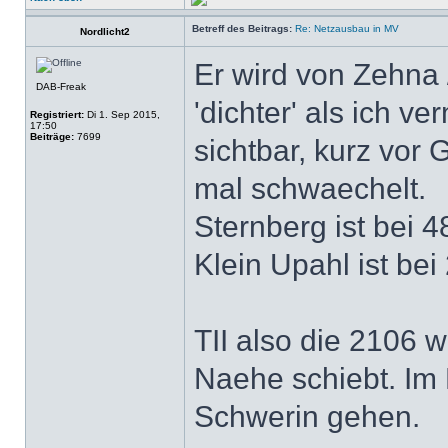
Betreff des Beitrags:
Re: Netzausbau in MV
Nordlicht2
Er wird von Zehna /
DAB-Freak
'dichter' als ich 
Registriert:
Di 1. Sep 2015,
17:50
Beiträge:
7699
sichtbar, kurz vor
mal schwaechelt.
Sternberg ist bei 
Klein Upahl ist bei
TII also die 2106 
Naehe schiebt. Im 
Schwerin gehen.