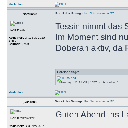
Nach oben
Betreff des Beitrags:
Re: Netzausbau in MV
Nordlicht2
Tessin nimmt das S
DAB-Freak
Im Moment sind nu
Registriert:
Di 1. Sep 2015,
17:50
Beiträge:
7699
Doberan aktiv, da 
Dateianhänge:
11Bmv.png [ 23.44 KiB | 1057-mal betrachtet ]
Nach oben
Betreff des Beitrags:
Re: Netzausbau in MV
je091068
Guten Abend ins L
DAB-Interessierter
Registriert:
Di 8. Nov 2016,