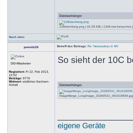
Dateianhänge:
12Bsternberg.png [ 44.39 KiB | 1346-mal betrachtet ]
Nach oben
Betreff des Beitrags:
Re: Netzausbau in MV
pomnitz26
So sieht der 10C b
DID-Mitarbeiter
Registriert:
Fr 22. Feb 2013,
12:02
Beiträge:
9776
Wohnort:
südliches Sachsen-
Anhalt
Dateianhänge:
ImageMerge_LongImage_20260531_061618658.jpg [ 1
______________
eigene Geräte