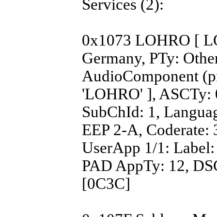
Services (2):
0x1073 LOHRO [ LO
Germany, PTy: Other
AudioComponent (pr
'LOHRO' ], ASCTy:
SubChId: 1, Langua
EEP 2-A, Coderate: 3
UserApp 1/1: Label: 
PAD AppTy: 12, DSC
[0C3C]