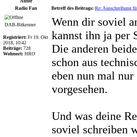
Autor
Radio Fan
Betreff des Beitrags:
Re: Ausschreibung fü
Wenn dir soviel 
DAB-Bitkenner
kannst ihn ja per
Registriert:
Fr 19. Okt
2018, 10:42
Die anderen beid
Beiträge:
728
Wohnort:
HRO
schon aus techni
eben nun mal nur 
vorgesehen.
Und was deine Rec
soviel schreiben 