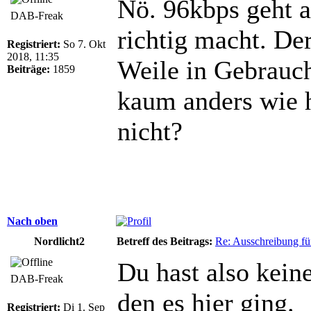
Nö. 96kbps geht
DAB-Freak
richtig macht. De
Registriert:
So 7. Okt
2018, 11:35
Weile in Gebrauch,
Beiträge:
1859
kaum anders wie 
nicht?
Nach oben
Nordlicht2
Betreff des Beitrags:
Re: Ausschreibung fü
Du hast also kei
DAB-Freak
den es hier ging.
Registriert:
Di 1. Sep