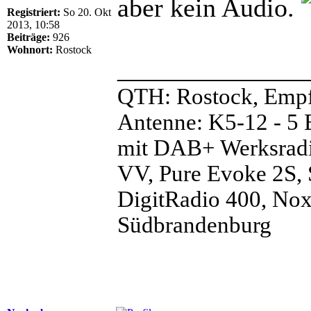
aber kein Audio.
Registriert:
So 20. Okt
2013, 10:58
Beiträge:
926
Wohnort:
Rostock
______________
QTH: Rostock, Emp
Antenne: K5-12 - 
mit DAB+ Werksrad
VV, Pure Evoke 2S, 
DigitRadio 400, No
Südbrandenburg