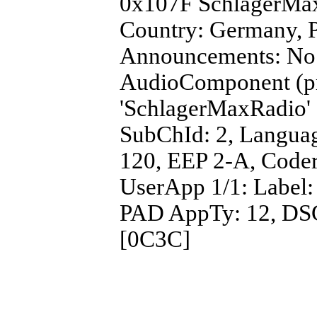
0x107F SchlagerMax
Country: Germany, PT
Announcements: No
AudioComponent (pri
'SchlagerMaxRadio' 
SubChId: 2, Langua
120, EEP 2-A, Codera
UserApp 1/1: Label: 
PAD AppTy: 12, DSC
[0C3C]