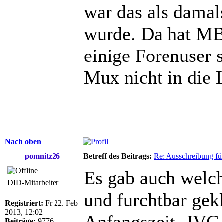
war das als damal
wurde. Da hat MB
einige Forenuser 
Mux nicht in die 
Nach oben
pomnitz26
Betreff des Beitrags:
Re: Ausschreibung fü
Es gab auch welch
DID-Mitarbeiter
und furchtbar gek
Registriert:
Fr 22. Feb
2013, 12:02
Anfangszeit. JVC 
Beiträge:
9776