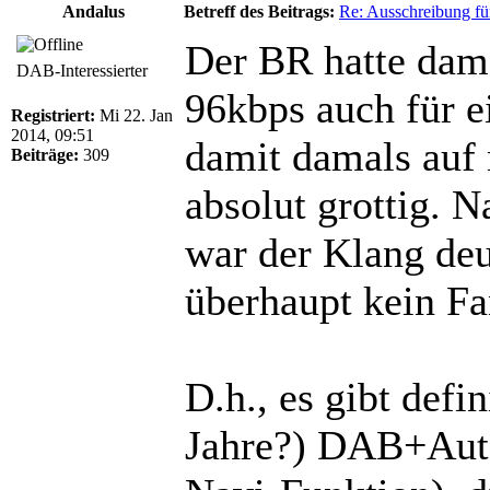
Andalus
Betreff des Beitrags:
Re: Ausschreibung fü
Der BR hatte dam
DAB-Interessierter
96kbps auch für 
Registriert:
Mi 22. Jan
2014, 09:51
damit damals au
Beiträge:
309
absolut grottig.
war der Klang deut
überhaupt kein Fa
D.h., es gibt defi
Jahre?) DAB+Auto