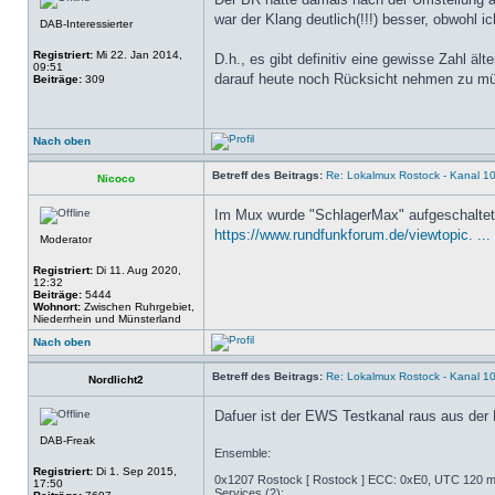
war der Klang deutlich(!!!) besser, obwohl 
DAB-Interessierter
Registriert:
Mi 22. Jan 2014,
D.h., es gibt definitiv eine gewisse Zahl ä
09:51
darauf heute noch Rücksicht nehmen zu müs
Beiträge:
309
Nach oben
Betreff des Beitrags:
Re: Lokalmux Rostock - Kanal 1
Nicoco
Im Mux wurde "SchlagerMax" aufgeschaltet
https://www.rundfunkforum.de/viewtopic. ..
Moderator
Registriert:
Di 11. Aug 2020,
12:32
Beiträge:
5444
Wohnort:
Zwischen Ruhrgebiet,
Niederrhein und Münsterland
Nach oben
Betreff des Beitrags:
Re: Lokalmux Rostock - Kanal 1
Nordlicht2
Dafuer ist der EWS Testkanal raus aus der 
DAB-Freak
Ensemble:
Registriert:
Di 1. Sep 2015,
0x1207 Rostock [ Rostock ] ECC: 0xE0, UTC 120 mi
17:50
Services (2):