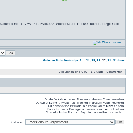
ntenne mit TGN VV, Pure Evoke 2S, Soundmaster IR 4400, Technisat DigitRadio
Gehe zu Seite
Vorherige
1
...
34
,
35
,
36
,
37
,
38
Nächste
Alle Zeiten sind UTC + 1 Stunde [ Sommerzeit ]
Du darfst
keine
neuen Themen in diesem Forum erstellen.
Du darfst
keine
Antworten zu Themen in diesem Forum erstellen.
Du darfst deine Beiträge in diesem Forum
nicht
ändern.
Du darfst deine Beiträge in diesem Forum
nicht
löschen.
Du darfst
keine
Dateianhänge in diesem Forum erstellen.
Gehe zu: