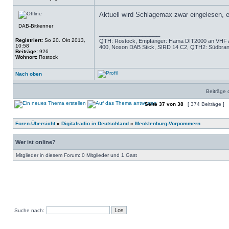
Aktuell wird Schlagemax zwar eingelesen, e
DAB-Bitkenner
_________________
Registriert:
So 20. Okt 2013,
QTH: Rostock, Empfänger: Hama DIT2000 an VHF An
10:58
400, Noxon DAB Stick, SIRD 14 C2, QTH2: Südbra
Beiträge:
926
Wohnort:
Rostock
Nach oben
Beiträge 
Seite
37
von
38
[ 374 Beiträge ]
Foren-Übersicht
»
Digitalradio in Deutschland
»
Mecklenburg-Vorpommern
Wer ist online?
Mitglieder in diesem Forum: 0 Mitglieder und 1 Gast
Suche nach: