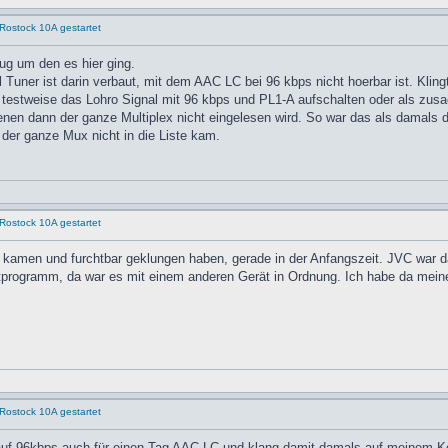
Rostock 10A gestartet
g um den es hier ging.
l Tuner ist darin verbaut, mit dem AAC LC bei 96 kbps nicht hoerbar ist. Klin
estweise das Lohro Signal mit 96 kbps und PL1-A aufschalten oder als zusae
nen dann der ganze Multiplex nicht eingelesen wird. So war das als damals 
 der ganze Mux nicht in die Liste kam.
Rostock 10A gestartet
 kamen und furchtbar geklungen haben, gerade in der Anfangszeit. JVC war d
stprogramm, da war es mit einem anderen Gerät in Ordnung. Ich habe da me
Rostock 10A gestartet
auf 96kbps auch für einen Tag AAC-LC und klang damit damals auf meinem Ke