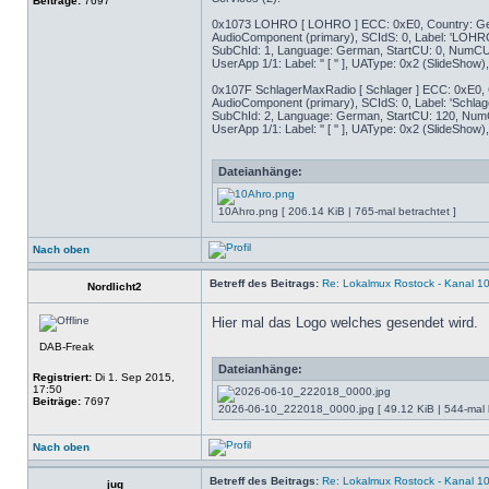
Beiträge:
7697
0x1073 LOHRO [ LOHRO ] ECC: 0xE0, Country: Ger
AudioComponent (primary), SCIdS: 0, Label: 'LOHR
SubChId: 1, Language: German, StartCU: 0, NumCU: 
UserApp 1/1: Label: '' [ '' ], UAType: 0x2 (SlideSh
0x107F SchlagerMaxRadio [ Schlager ] ECC: 0xE0, 
AudioComponent (primary), SCIdS: 0, Label: 'Schlag
SubChId: 2, Language: German, StartCU: 120, NumCU
UserApp 1/1: Label: '' [ '' ], UAType: 0x2 (SlideSh
Dateianhänge:
10Ahro.png [ 206.14 KiB | 765-mal betrachtet ]
Nach oben
Betreff des Beitrags:
Re: Lokalmux Rostock - Kanal 1
Nordlicht2
Hier mal das Logo welches gesendet wird.
DAB-Freak
Dateianhänge:
Registriert:
Di 1. Sep 2015,
17:50
Beiträge:
7697
2026-06-10_222018_0000.jpg [ 49.12 KiB | 544-mal b
Nach oben
Betreff des Beitrags:
Re: Lokalmux Rostock - Kanal 1
jug