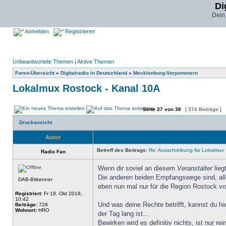
Di
Dein
Anmelden
Registrieren
Unbeantwortete Themen
|
Aktive Themen
Foren-Übersicht
»
Digitalradio in Deutschland
»
Mecklenburg-Vorpommern
Lokalmux Rostock - Kanal 10A
Seite
37
von
38
[ 374 Beiträge ]
Druckansicht
Autor
Betreff des Beitrags:
Re: Ausschreibung für Lokalmux 
Radio Fan
Wenn dir soviel an diesem
Veranstalter
lieg
Die anderen beiden Empfangswege sind, al
DAB-Bitkenner
eben nun mal nur für die Region Rostock v
Registriert:
Fr 19. Okt 2018,
10:42
Und was deine Rechte betrifft, kannst du hie
Beiträge:
728
Wohnort:
HRO
der Tag lang ist…
Bewirken wird es definitiv nichts, ist nur r