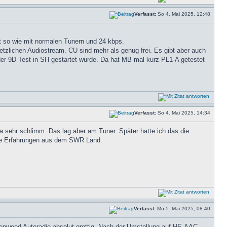
Verfasst:
So 4. Mai 2025, 12:48
gt so wie mit normalen Tunern und 24 kbps.
tzlichen Audiostream. CU sind mehr als genug frei. Es gibt aber auch
der 9D Test in SH gestartet wurde. Da hat MB mal kurz PL1-A getestet
Verfasst:
So 4. Mai 2025, 14:34
a sehr schlimm. Das lag aber am Tuner. Später hatte ich das die
ine Erfahrungen aus dem SWR Land.
Verfasst:
Mo 5. Mai 2025, 08:40
nwood Autoradio absolut grottig. Nach der Umstellung auf HE-AAC