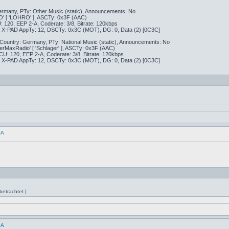
many, PTy: Other Music (static), Announcements: No
O' [ 'LOHRO' ], ASCTy: 0x3F (AAC)
120, EEP 2-A, Coderate: 3/8, Bitrate: 120kbps
ow), X-PAD AppTy: 12, DSCTy: 0x3C (MOT), DG: 0, Data (2) [0C3C]
Country: Germany, PTy: National Music (static), Announcements: No
erMaxRadio' [ 'Schlager' ], ASCTy: 0x3F (AAC)
: 120, EEP 2-A, Coderate: 3/8, Bitrate: 120kbps
ow), X-PAD AppTy: 12, DSCTy: 0x3C (MOT), DG: 0, Data (2) [0C3C]
0A
etrachtet ]
0A