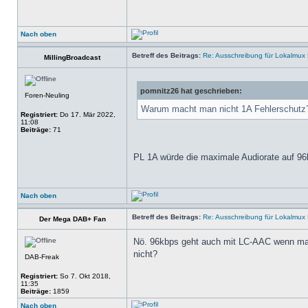
Nach oben
Betreff des Beitrags:
Re: Ausschreibung für Lokalmux 
MillingBroadcast
pomnitz26 hat geschrieben:
Foren-Neuling
Warum macht man nicht 1A Fehlerschutz? 
Registriert:
Do 17. Mär 2022,
11:08
Beiträge:
71
PL 1A würde die maximale Audiorate auf 9
Nach oben
Betreff des Beitrags:
Re: Ausschreibung für Lokalmux 
Der Mega DAB+ Fan
Nö. 96kbps geht auch mit LC-AAC wenn man 
nicht?
DAB-Freak
Registriert:
So 7. Okt 2018,
11:35
Beiträge:
1859
Nach oben