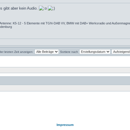
s gibt aber kein Audio.
tenne: K5-12 - 5 Elemente mit TGN-DAB VV, BMW mit DAB+ Werksradio und Außenmagneta
ndenburg
der letzten Zeit anzeigen:
Sortiere nach
Impressum