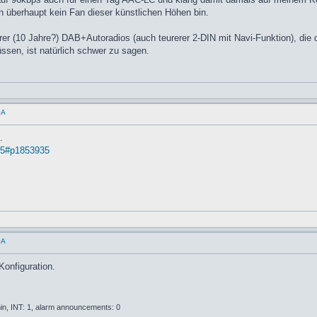
ich überhaupt kein Fan dieser künstlichen Höhen bin.
lterer (10 Jahre?) DAB+Autoradios (auch teurerer 2-DIN mit Navi-Funktion), di
sen, ist natürlich schwer zu sagen.
0A
.
. 5#p1853935
0A
Konfiguration.
n, INT: 1, alarm announcements: 0