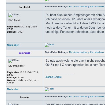
Betreff des Beitrags:
Re: Ausschreibung für Lokalmux 
Nordlicht2
Du hast also keinen Empfaenger mit dem Bu
Ich habe so einen, 12 Jahre alter Gyrosigna
DAB-Freak
Man koennte vielleicht auf dem EWS Kanal t
Registriert:
Di 1. Sep 2015,
noch andere Tuner mit anderen Bugs, bei de
17:50
und einige Forenuser schrieben, dass dabei
Beiträge:
7697
Nach oben
Betreff des Beitrags:
Re: Ausschreibung für Lokalmux 
pomnitz26
Es gab auch welche die damit nicht zurecht
96kBit mit LC noch irgendwo bei einem Te
DID-Mitarbeiter
Registriert:
Fr 22. Feb 2013,
_________________
12:02
eigene Geräte
Beiträge:
9776
Wohnort:
südliches Sachsen-
Anhalt
Nach oben
Betreff des Beitrags:
Re: Ausschreibung für Lokalmux 
Andalus
Der BR hatte damals nach der Umstellung 