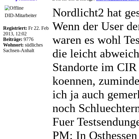
Nordlicht2 hat ge
DID-Mitarbeiter
Wenn der User den
Registriert:
Fr 22. Feb
2013, 12:02
waren es wohl Tes
Beiträge:
9776
Wohnort:
südliches
die leicht abweic
Sachsen-Anhalt
Standorte im CIR
koennen, zumindes
ich ja auch gemerk
noch Schluechtern
Fuer Testsendunge
PM: In Osthessen 