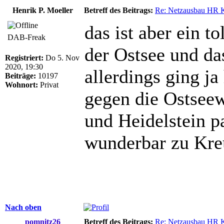
Henrik P. Moeller
Betreff des Beitrags:
Re: Netzausbau HR 
das ist aber ein t
DAB-Freak
der Ostsee und da
Registriert:
Do 5. Nov
2020, 19:30
allerdings ging j
Beiträge:
10197
Wohnort:
Privat
gegen die Ostseew
und Heidelstein p
wunderbar zu Kre
Nach oben
pomnitz26
Betreff des Beitrags:
Re: Netzausbau HR 