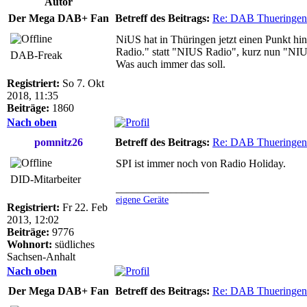
Autor
Der Mega DAB+ Fan
Betreff des Beitrags:
Re: DAB Thueringen
NiUS hat in Thüringen jetzt einen Punkt hi
Radio." statt "NIUS Radio", kurz nun "NI
DAB-Freak
Was auch immer das soll.
Registriert:
So 7. Okt
2018, 11:35
Beiträge:
1860
Nach oben
pomnitz26
Betreff des Beitrags:
Re: DAB Thueringen
SPI ist immer noch von Radio Holiday.
DID-Mitarbeiter
_________________
eigene Geräte
Registriert:
Fr 22. Feb
2013, 12:02
Beiträge:
9776
Wohnort:
südliches
Sachsen-Anhalt
Nach oben
Der Mega DAB+ Fan
Betreff des Beitrags:
Re: DAB Thueringen