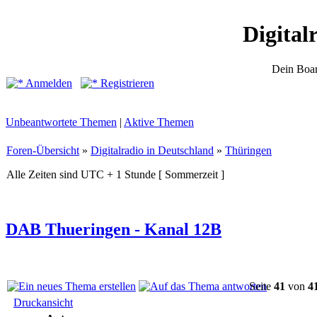
Digital
Dein Boar
Anmelden
Registrieren
Unbeantwortete Themen
|
Aktive Themen
Foren-Übersicht
»
Digitalradio in Deutschland
»
Thüringen
Alle Zeiten sind UTC + 1 Stunde [ Sommerzeit ]
DAB Thueringen - Kanal 12B
Seite
41
von
4
Druckansicht