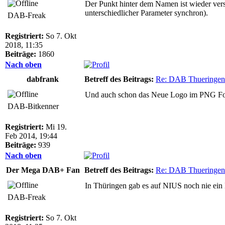
Der Punkt hinter dem Namen ist wieder ver
unterschiedlicher Parameter synchron).
DAB-Freak
Registriert:
So 7. Okt
2018, 11:35
Beiträge:
1860
Nach oben
dabfrank
Betreff des Beitrags:
Re: DAB Thueringen
Und auch schon das Neue Logo im PNG Form
DAB-Bitkenner
Registriert:
Mi 19.
Feb 2014, 19:44
Beiträge:
939
Nach oben
Der Mega DAB+ Fan
Betreff des Beitrags:
Re: DAB Thueringen
In Thüringen gab es auf NIUS noch nie ein 
DAB-Freak
Registriert:
So 7. Okt