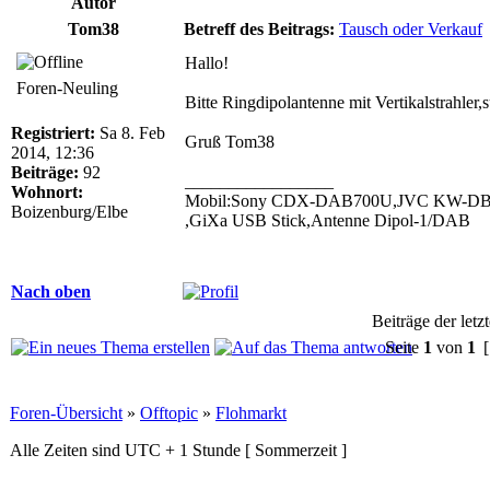
Autor
Tom38
Betreff des Beitrags:
Tausch oder Verkauf
Hallo!
Foren-Neuling
Bitte Ringdipolantenne mit Vertikalstrahler
Registriert:
Sa 8. Feb
Gruß Tom38
2014, 12:36
Beiträge:
92
_________________
Wohnort:
Mobil:Sony CDX-DAB700U,JVC KW-DB 92 
Boizenburg/Elbe
,GiXa USB Stick,Antenne Dipol-1/DAB
Nach oben
Beiträge der letz
Seite
1
von
1
[
Foren-Übersicht
»
Offtopic
»
Flohmarkt
Alle Zeiten sind UTC + 1 Stunde [ Sommerzeit ]