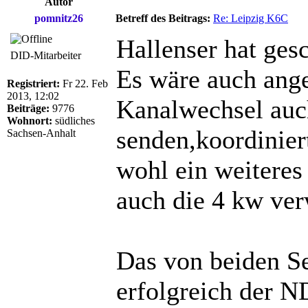
Autor
pomnitz26
Betreff des Beitrags:
Re: Leipzig K6C
Hallenser hat ges
DID-Mitarbeiter
Es wäre auch ang
Registriert:
Fr 22. Feb
2013, 12:02
Kanalwechsel auch
Beiträge:
9776
Wohnort:
südliches
senden,koordinier
Sachsen-Anhalt
wohl ein weiteres
auch die 4 kw ve
Das von beiden S
erfolgreich der 