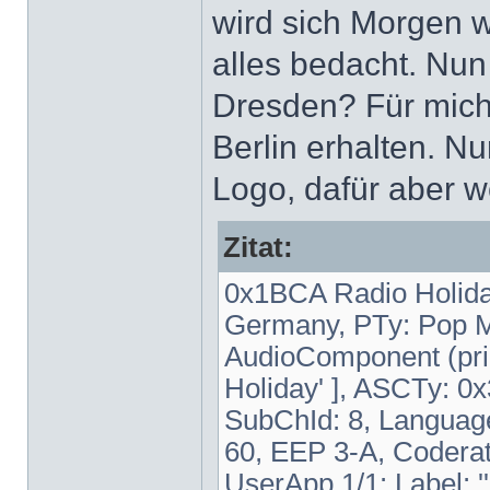
wird sich Morgen 
alles bedacht. Nu
Dresden? Für mich 
Berlin erhalten. N
Logo, dafür aber w
Zitat:
0x1BCA Radio Holiday
Germany, PTy: Pop M
AudioComponent (prima
Holiday' ], ASCTy: 0
SubChId: 8, Langua
60, EEP 3-A, Coderate
UserApp 1/1: Label: '