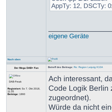
AppTy: 12, DSCTy: 0
______________
eigene Geräte
Nach oben
Betreff des Beitrags:
Re: Region Leipzig K10A
Der Mega DAB+ Fan
Ach interessant, d
DAB-Freak
Code Logik Berlin 
Registriert:
So 7. Okt 2018,
11:35
Beiträge:
1860
zugeordnet).
Würde da nicht ein