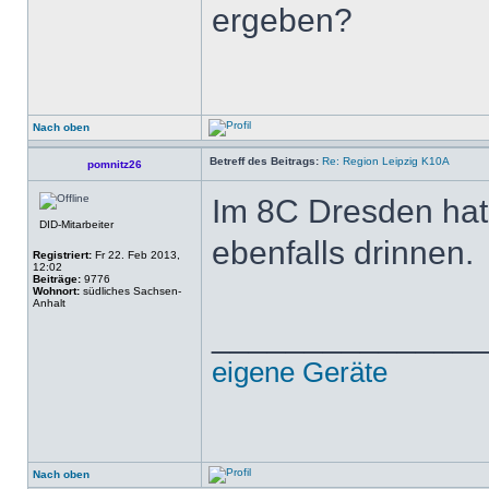
ergeben?
Nach oben
Betreff des Beitrags:
Re: Region Leipzig K10A
pomnitz26
Im 8C Dresden hat
DID-Mitarbeiter
ebenfalls drinnen.
Registriert:
Fr 22. Feb 2013,
12:02
Beiträge:
9776
Wohnort:
südliches Sachsen-
Anhalt
______________
eigene Geräte
Nach oben