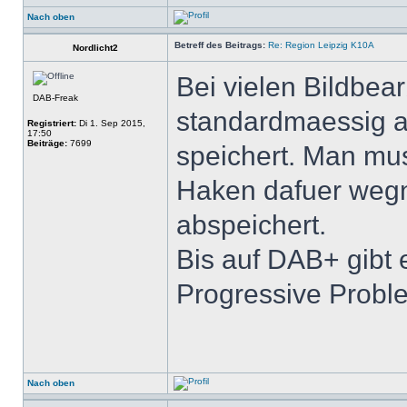
Nach oben
Betreff des Beitrags:
Re: Region Leipzig K10A
Nordlicht2
Bei vielen Bildbea
DAB-Freak
standardmaessig a
Registriert:
Di 1. Sep 2015,
17:50
Beiträge:
7699
speichert. Man mu
Haken dafuer wegn
abspeichert.
Bis auf DAB+ gibt 
Progressive Probl
Nach oben