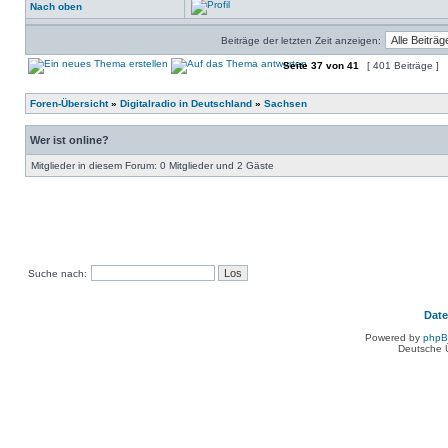
Nach oben
Beiträge der letzten Zeit anzeigen:
Seite
37
von
41
[ 401 Beiträge ]
Foren-Übersicht
»
Digitalradio in Deutschland
»
Sachsen
Wer ist online?
Mitglieder in diesem Forum: 0 Mitglieder und 2 Gäste
Suche nach:
Dat
Powered by
php
Deutsche 