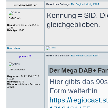
Betreff des Beitrags:
Re: Region Leipzig K10A
Der Mega DAB+ Fan
Kennung ≠ SID. Di
DAB-Freak
gleichgeblieben.
Registriert:
So 7. Okt 2018,
11:35
Beiträge:
1860
Nach oben
Betreff des Beitrags:
Re: Region Leipzig K10A
pomnitz26
Der Mega DAB+ Fan
DID-Mitarbeiter
Registriert:
Fr 22. Feb 2013,
12:02
Hier gibts das 90
Beiträge:
9776
Wohnort:
südliches Sachsen-
Anhalt
Form weiterhin
https://regiocast.