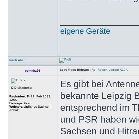
______________
eigene Geräte
Nach oben
Betreff des Beitrags:
Re: Region Leipzig K10A
pomnitz26
Es gibt bei Anten
DID-Mitarbeiter
bekannte Leipzig B
Registriert:
Fr 22. Feb 2013,
12:02
Beiträge:
9776
entsprechend im T
Wohnort:
südliches Sachsen-
Anhalt
und PSR haben wied
Sachsen und Hitra