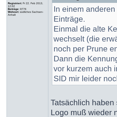
Registriert:
Fr 22. Feb 2013,
12:02
In einem anderen 
Beiträge:
9776
Wohnort:
südliches Sachsen-
Anhalt
Einträge.
Einmal die alte K
wechselt (die erw
noch per Prune en
Dann die Kennung 
vor kurzem auch i
SID mir leider noc
Tatsächlich haben
Logo muß wieder n