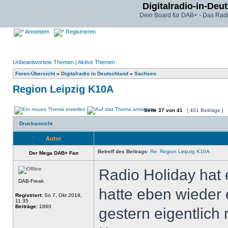
Digitalradio-in-Deu
Dein Board für DAB+ - Das Radi
Anmelden
Registrieren
Unbeantwortete Themen
|
Aktive Themen
Foren-Übersicht
»
Digitalradio in Deutschland
»
Sachsen
Region Leipzig K10A
Seite
37
von
41
[ 401 Beiträge ]
Druckansicht
Autor
Betreff des Beitrags:
Re: Region Leipzig K10A
Der Mega DAB+ Fan
Radio Holiday hat 
DAB-Freak
hatte eben wieder e
Registriert:
So 7. Okt 2018,
11:35
Beiträge:
1860
gestern eigentlich