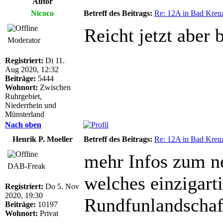
Autor
Nicoco
Betreff des Beitrags:
Re: 12A in Bad Kreu
Reicht jetzt aber 
Moderator
Registriert:
Di 11.
Aug 2020, 12:32
Beiträge:
5444
Wohnort:
Zwischen
Ruhrgebiet,
Niederrhein und
Münsterland
Nach oben
Henrik P. Moeller
Betreff des Beitrags:
Re: 12A in Bad Kreu
mehr Infos zum n
DAB-Freak
welches einzigart
Registriert:
Do 5. Nov
2020, 19:30
Rundfunlandschaft
Beiträge:
10197
Wohnort:
Privat