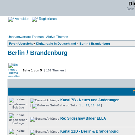
Di
Dein
Anmelden
Registrieren
Unbeantwortete Themen
|
Aktive Themen
Foren-Übersicht
»
Digitalradio in Deutschland
»
Berlin / Brandenburg
Berlin / Brandenburg
Seite
1
von
5
[ 103 Themen ]
T
Kanal 7B - Neues und Änderungen
[
Gehe zu Seite:
1
...
12
,
13
,
14
]
Re: Slideshow Bilder ELLA
Kanal 12D - Berlin & Brandenburg