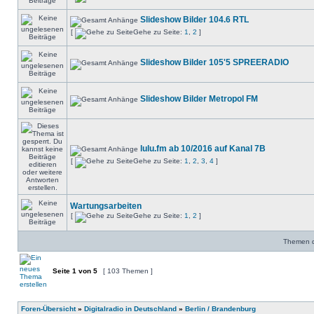
Slideshow Bilder 104.6 RTL
[
Gehe zu Seite:
1
,
2
]
Slideshow Bilder 105'5 SPREERADIO
Slideshow Bilder Metropol FM
lulu.fm ab 10/2016 auf Kanal 7B
[
Gehe zu Seite:
1
,
2
,
3
,
4
]
Wartungsarbeiten
[
Gehe zu Seite:
1
,
2
]
Themen de
Seite
1
von
5
[ 103 Themen ]
Foren-Übersicht
»
Digitalradio in Deutschland
»
Berlin / Brandenburg