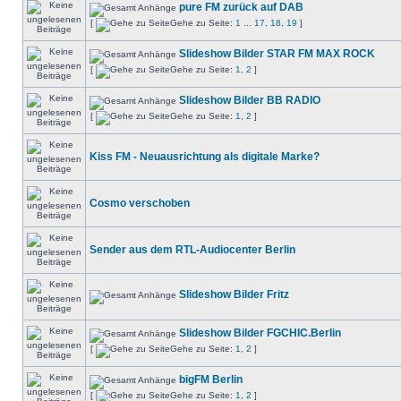
pure FM zurück auf DAB
[
Gehe zu Seite:
1
...
17
,
18
,
19
]
Slideshow Bilder STAR FM MAX ROCK
[
Gehe zu Seite:
1
,
2
]
Slideshow Bilder BB RADIO
[
Gehe zu Seite:
1
,
2
]
Kiss FM - Neuausrichtung als digitale Marke?
Cosmo verschoben
Sender aus dem RTL-Audiocenter Berlin
Slideshow Bilder Fritz
Slideshow Bilder FGCHIC.Berlin
[
Gehe zu Seite:
1
,
2
]
bigFM Berlin
[
Gehe zu Seite:
1
,
2
]