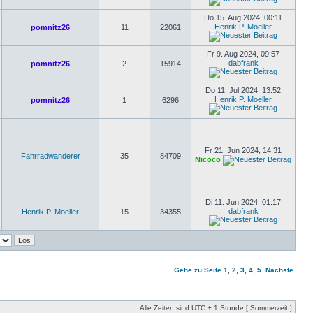
Do 15. Aug 2024, 00:11
Henrik P. Moeller
pomnitz26
11
22061
Fr 9. Aug 2024, 09:57
dabfrank
pomnitz26
2
15914
Do 11. Jul 2024, 13:52
Henrik P. Moeller
pomnitz26
1
6296
Fr 21. Jun 2024, 14:31
Fahrradwanderer
35
84709
Nicoco
Di 11. Jun 2024, 01:17
dabfrank
Henrik P. Moeller
15
34355
Gehe zu Seite
1
,
2
,
3
,
4
,
5
Nächste
Alle Zeiten sind UTC + 1 Stunde [ Sommerzeit ]