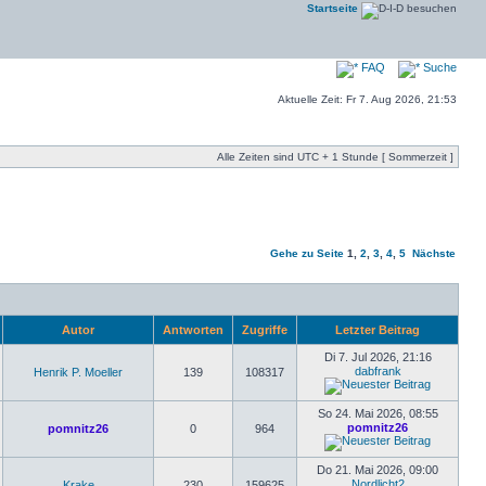
Startseite
FAQ
Suche
Aktuelle Zeit: Fr 7. Aug 2026, 21:53
Alle Zeiten sind UTC + 1 Stunde [ Sommerzeit ]
Gehe zu Seite
1
,
2
,
3
,
4
,
5
Nächste
Autor
Antworten
Zugriffe
Letzter Beitrag
Di 7. Jul 2026, 21:16
dabfrank
Henrik P. Moeller
139
108317
So 24. Mai 2026, 08:55
pomnitz26
pomnitz26
0
964
Do 21. Mai 2026, 09:00
Nordlicht2
Krake
230
159625