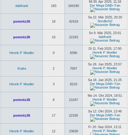
Mi 30. Apr 2025, 11:18
Der Mega DAB+ Fan
dabfrank
183
184190
Sa 22. Mär 2025, 20:20
Nordlicht2
pomnitz26
18
42419
So 9. Mär 2025, 23:01
dabfrank
pomnitz26
10
22183
Di 11. Feb 2025, 17:00
Henrik P. Moeller
Henrik P. Moeller
0
8396
So 26. Jan 2025, 23:57
Henrik P. Moeller
Krake
2
7007
Sa 18. Jan 2025, 21:25
Der Mega DAB+ Fan
Henrik P. Moeller
3
8219
Mo 14. Okt 2024, 19:51
Henrik P. Moeller
pomnitz26
8
21047
Sa 12. Okt 2024, 13:46
Der Mega DAB+ Fan
pomnitz26
17
22335
Fr 20. Sep 2024, 13:11
Henrik P. Moeller
Henrik P. Moeller
12
23630