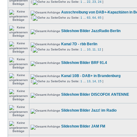
[
Gehe zu Seite:
1
...
22
,
23
,
24
]
Ausschreibung von DAB+-Kapazitäten in Be
[
Gehe zu Seite:
1
...
63
,
64
,
65
]
Slideshow Bilder JazzRadio Berlin
Kanal 7D - rbb Berlin
[
Gehe zu Seite:
1
...
10
,
11
,
12
]
Slideshow Bilder BRF 91.4
Kanal 10B - DAB+ in Brandenburg
[
Gehe zu Seite:
1
...
13
,
14
,
15
]
Slideshow Bilder DISCOFOX ANTENNE
Slideshow Bilder Jazz! im Radio
Slideshow Bilder JAM FM