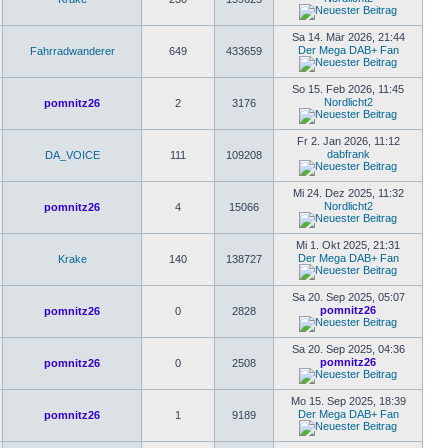
Sa 14. Mär 2026, 21:44
Der Mega DAB+ Fan
Fahrradwanderer
649
433659
So 15. Feb 2026, 11:45
Nordlicht2
pomnitz26
2
3176
Fr 2. Jan 2026, 11:12
dabfrank
DA_VOICE
111
109208
Mi 24. Dez 2025, 11:32
Nordlicht2
pomnitz26
4
15066
Mi 1. Okt 2025, 21:31
Der Mega DAB+ Fan
Krake
140
138727
Sa 20. Sep 2025, 05:07
pomnitz26
pomnitz26
0
2828
Sa 20. Sep 2025, 04:36
pomnitz26
pomnitz26
0
2508
Mo 15. Sep 2025, 18:39
Der Mega DAB+ Fan
pomnitz26
1
9189