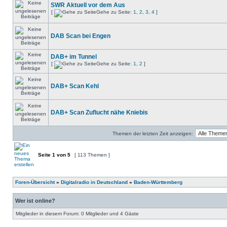
SWR Aktuell vor dem Aus
[
Gehe zu Seite:
1
,
2
,
3
,
4
]
DAB Scan bei Engen
DAB+ im Tunnel
[
Gehe zu Seite:
1
,
2
]
DAB+ Scan Kehl
DAB+ Scan Zuflucht nähe Kniebis
Themen der letzten Zeit anzeigen:
Seite
1
von
5
[ 113 Themen ]
Foren-Übersicht
»
Digitalradio in Deutschland
»
Baden-Württemberg
Wer ist online?
Mitglieder in diesem Forum: 0 Mitglieder und 4 Gäste