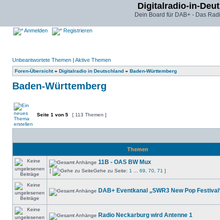
Digitalradio-in-Deu
Dein Board für DAB+ - Das Radi
Anmelden
Registrieren
Unbeantwortete Themen
|
Aktive Themen
Foren-Übersicht
»
Digitalradio in Deutschland
»
Baden-Württemberg
Baden-Württemberg
Seite
1
von
5
[ 113 Themen ]
Themen
11B - OAS BW Mux
[
Gehe zu Seite:
1
...
69
,
70
,
71
]
DAB+ Eventkanal „SWR3 New Pop Festival“
Radio Neckarburg wird Antenne 1