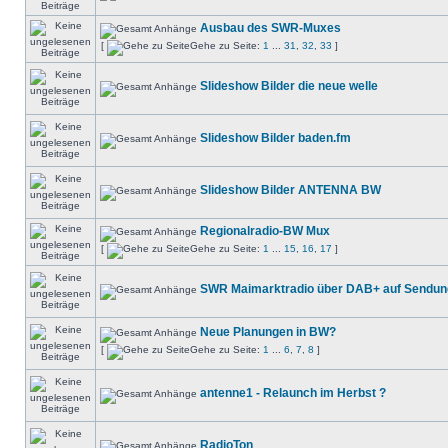
Ausbau des SWR-Muxes
[
Gehe zu Seite:
1
...
31
,
32
,
33
]
Slideshow Bilder die neue welle
Slideshow Bilder baden.fm
Slideshow Bilder ANTENNA BW
Regionalradio-BW Mux
[
Gehe zu Seite:
1
...
15
,
16
,
17
]
SWR Maimarktradio über DAB+ auf Sendun
Neue Planungen in BW?
[
Gehe zu Seite:
1
...
6
,
7
,
8
]
antenne1 - Relaunch im Herbst ?
RadioTon