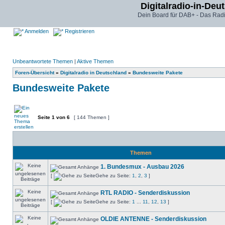
Digitalradio-in-Deu
Dein Board für DAB+ - Das Radi
Anmelden
Registrieren
Unbeantwortete Themen
|
Aktive Themen
Foren-Übersicht
»
Digitalradio in Deutschland
»
Bundesweite Pakete
Bundesweite Pakete
Seite
1
von
6
[ 144 Themen ]
Themen
1. Bundesmux - Ausbau 2026
[
Gehe zu Seite:
1
,
2
,
3
]
RTL RADIO - Senderdiskussion
[
Gehe zu Seite:
1
...
11
,
12
,
13
]
OLDIE ANTENNE - Senderdiskussion