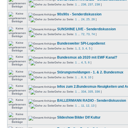
[
Gehe zu Seite:
1
...
236
,
237
,
238
]
90s90s - Senderdiskussion
[
Gehe zu Seite:
1
...
24
,
25
,
26
]
SUNSHINE LIVE - Senderdiskussion
[
Gehe zu Seite:
1
...
72
,
73
,
74
]
Bundesweiter SPI-Logodienst
[
Gehe zu Seite:
1
,
2
,
3
,
4
,
5
]
Bundesmux ab 2020 mit EWF Kanal?
[
Gehe zu Seite:
1
...
4
,
5
,
6
]
Störungsmeldungen - 1. & 2. Bundesmux
[
Gehe zu Seite:
1
...
8
,
9
,
10
]
Infos zum 2.Bundesmux-Neuigkeiten und A
[
Gehe zu Seite:
1
...
334
,
335
,
336
]
BALLERMANN RADIO - Senderdiskussion
[
Gehe zu Seite:
1
...
11
,
12
,
13
]
Slideshow Bilder Dlf Kultur