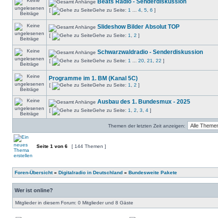
Beats Radio - Senderdiskussion
[
Gehe zu Seite:
1
...
4
,
5
,
6
]
Slideshow Bilder Absolut TOP
[
Gehe zu Seite:
1
,
2
]
Schwarzwaldradio - Senderdiskussion
[
Gehe zu Seite:
1
...
20
,
21
,
22
]
Programme im 1. BM (Kanal 5C)
[
Gehe zu Seite:
1
,
2
]
Ausbau des 1. Bundesmux - 2025
[
Gehe zu Seite:
1
,
2
,
3
,
4
]
Themen der letzten Zeit anzeigen:
Seite
1
von
6
[ 144 Themen ]
Foren-Übersicht
»
Digitalradio in Deutschland
»
Bundesweite Pakete
Wer ist online?
Mitglieder in diesem Forum: 0 Mitglieder und 8 Gäste