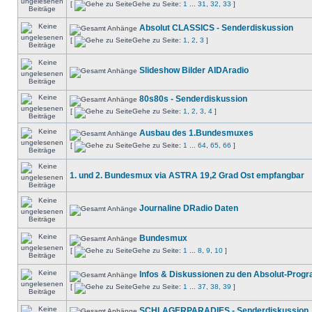
[
Gehe zu Seite:
1
...
31
,
32
,
33
]
Absolut CLASSICS - Senderdiskussion
[
Gehe zu Seite:
1
,
2
,
3
]
Slideshow Bilder AIDAradio
80s80s - Senderdiskussion
[
Gehe zu Seite:
1
,
2
,
3
,
4
]
Ausbau des 1.Bundesmuxes
[
Gehe zu Seite:
1
...
64
,
65
,
66
]
1. und 2. Bundesmux via ASTRA 19,2 Grad Ost empfangbar
Journaline DRadio Daten
Bundesmux
[
Gehe zu Seite:
1
...
8
,
9
,
10
]
Infos & Diskussionen zu den Absolut-Pro
[
Gehe zu Seite:
1
...
37
,
38
,
39
]
SCHLAGERPARADIES - Senderdiskussion