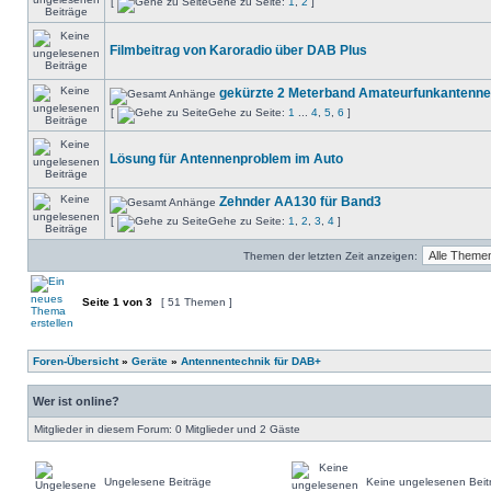
[
Gehe zu Seite:
1
,
2
]
Filmbeitrag von Karoradio über DAB Plus
gekürzte 2 Meterband Amateurfunkantenne
[
Gehe zu Seite:
1
...
4
,
5
,
6
]
Lösung für Antennenproblem im Auto
Zehnder AA130 für Band3
[
Gehe zu Seite:
1
,
2
,
3
,
4
]
Themen der letzten Zeit anzeigen:
Seite
1
von
3
[ 51 Themen ]
Foren-Übersicht
»
Geräte
»
Antennentechnik für DAB+
Wer ist online?
Mitglieder in diesem Forum: 0 Mitglieder und 2 Gäste
Ungelesene Beiträge
Keine ungelesenen Beit