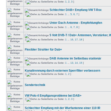
[
Gehe zu Seite:
1
,
2
,
3
]
Schlechter DAB+ Empfang VW T-Roc
[
Gehe zu Seite:
1
...
5
,
6
,
7
]
Unter Dach Antenne - Empfehlungfen
[
Gehe zu Seite:
1
...
6
,
7
,
8
]
5 Volt DVB-T / Dab+ Antennen, Verstärker, 
[
Gehe zu Seite:
1
...
16
,
17
,
18
]
Flexibler Strahler für Dab+
DAB Antenne im Selbstbau stationär
[
Gehe zu Seite:
1
...
13
,
14
,
15
]
Kanaltrennung durch externen Sperrfilter verbessern
[
Gehe zu Seite:
1
,
2
]
Sendertechnik
VW Polo 4 Empfgansprobleme bei DAB+
[
Gehe zu Seite:
1
,
2
,
3
]
Schlechter Empfang mit der Wurfantenne einer 110 IR