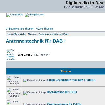
Digitalradio-in-Deu
Dein Board für DAB+ - Das Radi
Anmelden
Registrieren
Unbeantwortete Themen
|
Aktive Themen
Foren-Übersicht
»
Geräte
»
Antennentechnik für DAB+
Antennentechnik für DAB+
Seite
1
von
3
[ 51 Themen ]
Themen
einige Grundlagen mal kurz erläutert
Rohrantenne für DAB+
Zimmerantenne für DAB+