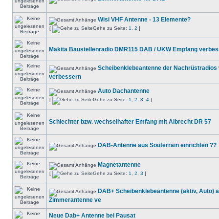
Wisi VHF Antenne - 13 Elemente?
[
Gehe zu Seite:
1
,
2
]
Makita Baustellenradio DMR115 DAB / UKW Empfang verbes
Scheibenklebeantenne der Nachrüstradios
verbessern
Auto Dachantenne
[
Gehe zu Seite:
1
,
2
,
3
,
4
]
Schlechter bzw. wechselhafter Emfang mit Albrecht DR 57
DAB-Antenne aus Souterrain einrichten ??
Magnetantenne
[
Gehe zu Seite:
1
,
2
,
3
]
DAB+ Scheibenklebeantenne (aktiv, Auto) a
Zimmerantenne ve
Neue Dab+ Antenne bei Pausat