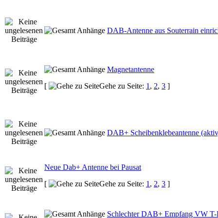
DAB-Antenne aus Souterrain einric
Magnetantenne
[
Gehe zu Seite:
1
,
2
,
3
]
DAB+ Scheibenklebeantenne (aktiv
Neue Dab+ Antenne bei Pausat
[
Gehe zu Seite:
1
,
2
,
3
]
Schlechter DAB+ Empfang VW T-