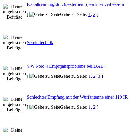
Kanaltrennung durch externen Sperrfilter verbessern
[
Gehe zu Seite:
1
,
2
]
Sendertechnik
VW Polo 4 Empfgansprobleme bei DAB+
[
Gehe zu Seite:
1
,
2
,
3
]
Schlechter Empfang mit der Wurfantenne einer 110 IR
[
Gehe zu Seite:
1
,
2
]