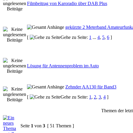
Filmbeitrag von Karoradio über DAB Plus
gekürzte 2 Meterband Amateurfunk
[
Gehe zu Seite:
1
...
4
,
5
,
6
]
Lösung für Antennenproblem im Auto
Zehnder AA130 für Band3
[
Gehe zu Seite:
1
,
2
,
3
,
4
]
Themen der letzt
Seite
1
von
3
[ 51 Themen ]