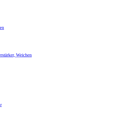
en
rstärker, Weichen
r