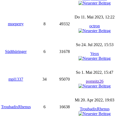
Do 11. Mai 2023, 12:22
moeperry
8
49332
octron
So 24. Jul 2022, 15:53
Südthüringer
6
31678
Veox
So 1. Mai 2022, 15:47
mpl1337
34
95070
pomnitz26
Mi 20. Apr 2022, 19:03
TroubadixRhenus
6
16638
TroubadixRhenus