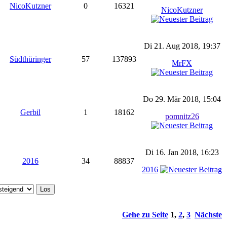
NicoKutzner
0
16321
NicoKutzner
Di 21. Aug 2018, 19:37
Südthüringer
57
137893
MrFX
Do 29. Mär 2018, 15:04
Gerbil
1
18162
pomnitz26
Di 16. Jan 2018, 16:23
2016
34
88837
2016
Gehe zu Seite
1
,
2
,
3
Nächste