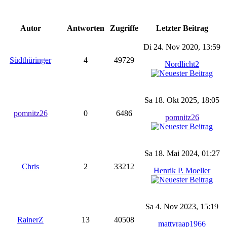
Autor
Antworten
Zugriffe
Letzter Beitrag
Di 24. Nov 2020, 13:59
Südthüringer
4
49729
Nordlicht2
Sa 18. Okt 2025, 18:05
pomnitz26
0
6486
pomnitz26
Sa 18. Mai 2024, 01:27
Chris
2
33212
Henrik P. Moeller
Sa 4. Nov 2023, 15:19
RainerZ
13
40508
mattyraap1966