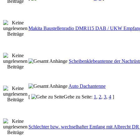
Makita Baustellenradio DMR115 DAB / UKW Empfang
Scheibenklebeantenne der Nachrüst
Auto Dachantenne
[
Gehe zu Seite:
1
,
2
,
3
,
4
]
Schlechter bzw. wechselhafter Emfang mit Albrecht DR