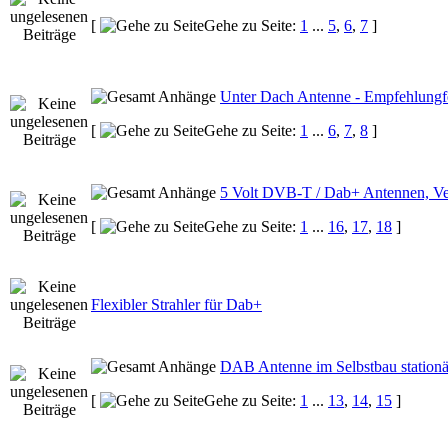
[
Gehe zu Seite:
1
...
5
,
6
,
7
]
Unter Dach Antenne - Empfehlungf
[
Gehe zu Seite:
1
...
6
,
7
,
8
]
5 Volt DVB-T / Dab+ Antennen, Ve
[
Gehe zu Seite:
1
...
16
,
17
,
18
]
Flexibler Strahler für Dab+
DAB Antenne im Selbstbau stationä
[
Gehe zu Seite:
1
...
13
,
14
,
15
]