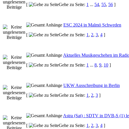
[
Gehe zu Seite:
1
...
54
,
55
,
56
]
ESC 2024 in Malmö Schweden
[
Gehe zu Seite:
1
,
2
,
3
,
4
]
Aktuelles Musikgeschehen im Radi
[
Gehe zu Seite:
1
...
8
,
9
,
10
]
UKW Ausschreibung in Berlin
[
Gehe zu Seite:
1
,
2
,
3
]
Astra (Sat) : SDTV in DVB-S (1) leb
[
Gehe zu Seite:
1
,
2
,
3
,
4
]