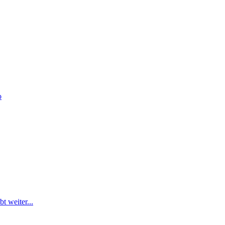
o
t weiter...