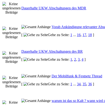
Dauerhafte UKW Abschaltungen des MDR
Vorab Ankündigung relevanter Absc
[
Gehe zu Seite:
1
...
16
,
17
,
18
]
Dauerhafte UKW Abschaltungen des BR
[
Gehe zu Seite:
1
,
2
,
3
,
4
]
Der Mobilfunk & Festnetz Thread
[
Gehe zu Seite:
1
...
34
,
35
,
36
]
warum ist das so Kalt ? wann wird 