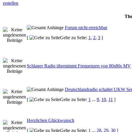
Th
Forum nicht erreichbar
[
Gehe zu Seite:
1
,
2
,
3
]
Schlager Radio übernimmt Frequenzen von 80s80s MV
Deutschlandradio schaltet UKW Se
[
Gehe zu Seite:
1
...
9
,
10
,
11
]
Herzlichen Glückwunsch
[
Gehe zu Seite:
1
...
28
,
29
,
30
]