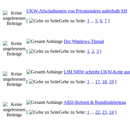
UKW-Abschaltungen von Privatsendern außerhalb SH
[
Gehe zu Seite:
1
...
5
,
6
,
7
]
Der Windows-Thread
[
Gehe zu Seite:
1
,
2
,
3
]
LfM NRW schreibt UKW-Kette au
[
Gehe zu Seite:
1
...
17
,
18
,
19
]
ARD-Reform & Rundfunkbeitrag
[
Gehe zu Seite:
1
...
22
,
23
,
24
]