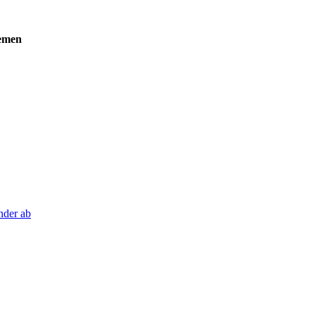
emen
nder ab