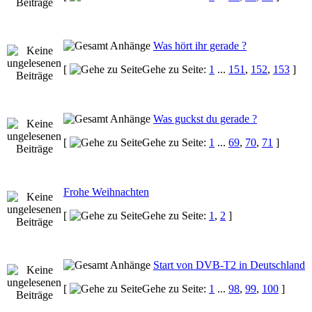
Was hört ihr gerade ?
[
Gehe zu Seite:
1
...
151
,
152
,
153
]
Was guckst du gerade ?
[
Gehe zu Seite:
1
...
69
,
70
,
71
]
Frohe Weihnachten
[
Gehe zu Seite:
1
,
2
]
Start von DVB-T2 in Deutschland
[
Gehe zu Seite:
1
...
98
,
99
,
100
]