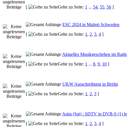
[
Gehe zu Seite:
1
...
54
,
55
,
56
]
ESC 2024 in Malmö Schweden
[
Gehe zu Seite:
1
,
2
,
3
,
4
]
Aktuelles Musikgeschehen im Radi
[
Gehe zu Seite:
1
...
8
,
9
,
10
]
UKW Ausschreibung in Berlin
[
Gehe zu Seite:
1
,
2
,
3
]
Astra (Sat) : SDTV in DVB-S (1) leb
[
Gehe zu Seite:
1
,
2
,
3
,
4
]