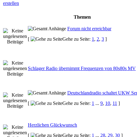
Themen
Forum nicht erreichbar
[
Gehe zu Seite:
1
,
2
,
3
]
Schlager Radio übernimmt Frequenzen von 80s80s MV
Deutschlandradio schaltet UKW Se
[
Gehe zu Seite:
1
...
9
,
10
,
11
]
Herzlichen Glückwunsch
[
Gehe zu Seite:
1
...
28
,
29
,
30
]