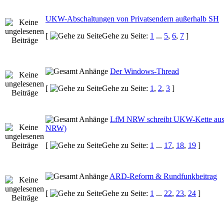
UKW-Abschaltungen von Privatsendern außerhalb SH
[
Gehe zu Seite:
1
...
5
,
6
,
7
]
Der Windows-Thread
[
Gehe zu Seite:
1
,
2
,
3
]
LfM NRW schreibt UKW-Kette aus
NRW)
[
Gehe zu Seite:
1
...
17
,
18
,
19
]
ARD-Reform & Rundfunkbeitrag
[
Gehe zu Seite:
1
...
22
,
23
,
24
]