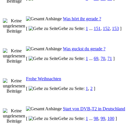
Was hört ihr gerade ?
[
Gehe zu Seite:
1
...
151
,
152
,
153
]
Was guckst du gerade ?
[
Gehe zu Seite:
1
...
69
,
70
,
71
]
Frohe Weihnachten
[
Gehe zu Seite:
1
,
2
]
Start von DVB-T2 in Deutschland
[
Gehe zu Seite:
1
...
98
,
99
,
100
]