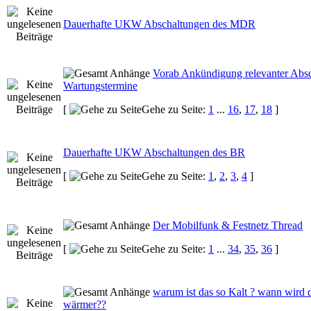
Dauerhafte UKW Abschaltungen des MDR
Vorab Ankündigung relevanter Absc
Wartungstermine
[
Gehe zu Seite:
1
...
16
,
17
,
18
]
Dauerhafte UKW Abschaltungen des BR
[
Gehe zu Seite:
1
,
2
,
3
,
4
]
Der Mobilfunk & Festnetz Thread
[
Gehe zu Seite:
1
...
34
,
35
,
36
]
warum ist das so Kalt ? wann wird 
wärmer??