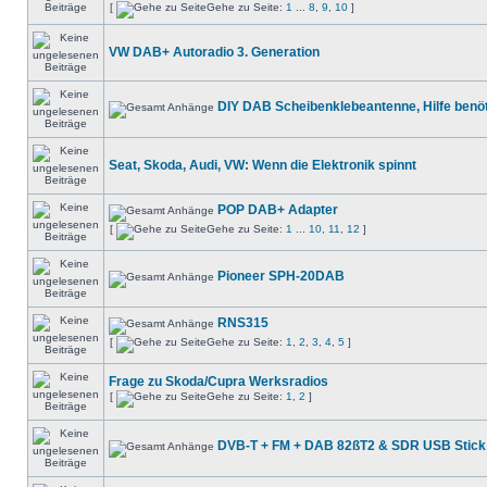
[
Gehe zu Seite:
1
...
8
,
9
,
10
]
VW DAB+ Autoradio 3. Generation
DIY DAB Scheibenklebeantenne, Hilfe benöt
Seat, Skoda, Audi, VW: Wenn die Elektronik spinnt
POP DAB+ Adapter
[
Gehe zu Seite:
1
...
10
,
11
,
12
]
Pioneer SPH-20DAB
RNS315
[
Gehe zu Seite:
1
,
2
,
3
,
4
,
5
]
Frage zu Skoda/Cupra Werksradios
[
Gehe zu Seite:
1
,
2
]
DVB-T + FM + DAB 82ßT2 & SDR USB Stick