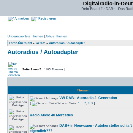
Digitalradio-in-Deu
Dein Board für DAB+ - Das Radi
Anmelden
Registrieren
Unbeantwortete Themen
|
Aktive Themen
Foren-Übersicht
»
Geräte
»
Autoradios / Autoadapter
Autoradios / Autoadapter
Seite
1
von
5
[ 105 Themen ]
Themen
VW DAB+ Autoradio 2. Generation
[
Gehe zu Seite:
1
...
7
,
8
,
9
]
Radio Audio 40 Mercedes
DAB+ in Neuwagen - Autohersteller schlaft 
eigentlich???