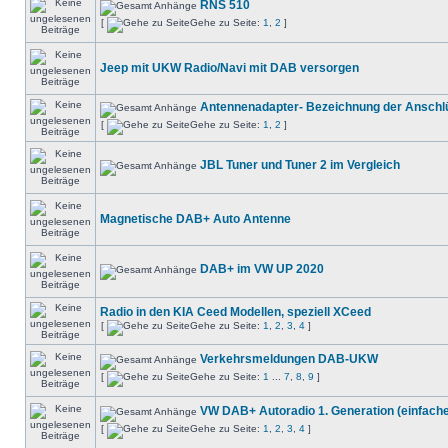
RNS 510
[
Gehe zu Seite:
1
,
2
]
Jeep mit UKW Radio/Navi mit DAB versorgen
Antennenadapter- Bezeichnung der Anschl
[
Gehe zu Seite:
1
,
2
]
JBL Tuner und Tuner 2 im Vergleich
Magnetische DAB+ Auto Antenne
DAB+ im VW UP 2020
Radio in den KIA Ceed Modellen, speziell XCeed
[
Gehe zu Seite:
1
,
2
,
3
,
4
]
Verkehrsmeldungen DAB-UKW
[
Gehe zu Seite:
1
...
7
,
8
,
9
]
VW DAB+ Autoradio 1. Generation (einfach
[
Gehe zu Seite:
1
,
2
,
3
,
4
]