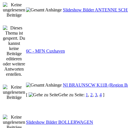
Slideshow Bilder ANTENNE S
6C - MFN Cuxhaven
NI BRAUNSCW K11B (Region Bra
[
Gehe zu Seite:
1
,
2
,
3
,
4
]
Slideshow Bilder BOLLERWAGEN