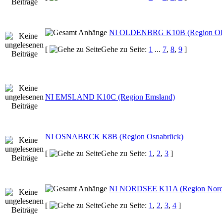
NI OLDENBRG K10B (Region Old
[
Gehe zu Seite:
1
...
7
,
8
,
9
]
NI EMSLAND K10C (Region Emsland)
NI OSNABRCK K8B (Region Osnabrück)
[
Gehe zu Seite:
1
,
2
,
3
]
NI NORDSEE K11A (Region Nords
[
Gehe zu Seite:
1
,
2
,
3
,
4
]