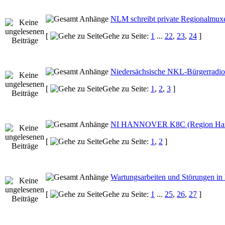
NLM schreibt private Regionalmux
[
Gehe zu Seite:
1
...
22
,
23
,
24
]
Niedersächsische NKL-Bürgerradio
[
Gehe zu Seite:
1
,
2
,
3
]
NI HANNOVER K8C (Region Han
[
Gehe zu Seite:
1
,
2
]
Wartungsarbeiten und Störungen in
[
Gehe zu Seite:
1
...
25
,
26
,
27
]