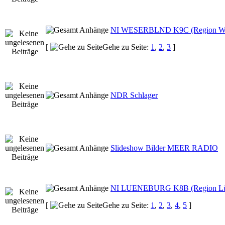
NI WESERBLND K9C (Region Wes
[
Gehe zu Seite:
1
,
2
,
3
]
NDR Schlager
Slideshow Bilder MEER RADIO
NI LUENEBURG K8B (Region Lün
[
Gehe zu Seite:
1
,
2
,
3
,
4
,
5
]