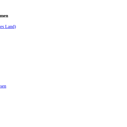
emen
es Land)
hsen