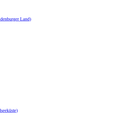
enburger Land)
eeküste)