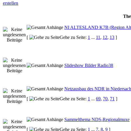
Th
NI ALTESLAND K7B (Region Alt
[
Gehe zu Seite:
1
...
11
,
12
,
13
]
Slideshow Bilder Radio38
Netzausbau des NDR in Niedersac
[
Gehe zu Seite:
1
...
69
,
70
,
71
]
Sammelthema NDS-Regionalmuxe
[
Gehe zu Seite:
1
...
7
,
8
,
9
]