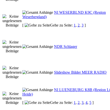
NI WESERBLND K9C (Region
Weserbergland)
[
Gehe zu Seite:
1
,
2
,
3
]
NDR Schlager
Slideshow Bilder MEER RADIO
NI LUENEBURG K8B (Region Lü
Heide)
[
Gehe zu Seite:
1
,
2
,
3
,
4
,
5
]