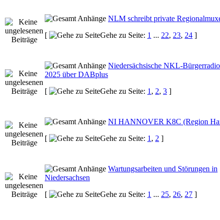
NLM schreibt private Regionalmux
[
Gehe zu Seite:
1
...
22
,
23
,
24
]
Niedersächsische NKL-Bürgerradio
2025 über DABplus
[
Gehe zu Seite:
1
,
2
,
3
]
NI HANNOVER K8C (Region Han
[
Gehe zu Seite:
1
,
2
]
Wartungsarbeiten und Störungen in
Niedersachsen
[
Gehe zu Seite:
1
...
25
,
26
,
27
]