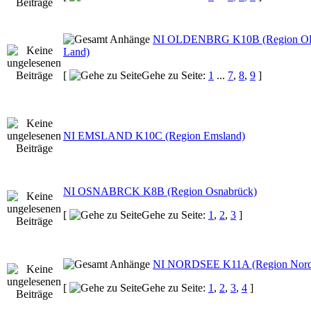
NI OLDENBRG K10B (Region Old
Land)
[
Gehe zu Seite:
1
...
7
,
8
,
9
]
NI EMSLAND K10C (Region Emsland)
NI OSNABRCK K8B (Region Osnabrück)
[
Gehe zu Seite:
1
,
2
,
3
]
NI NORDSEE K11A (Region Nords
[
Gehe zu Seite:
1
,
2
,
3
,
4
]