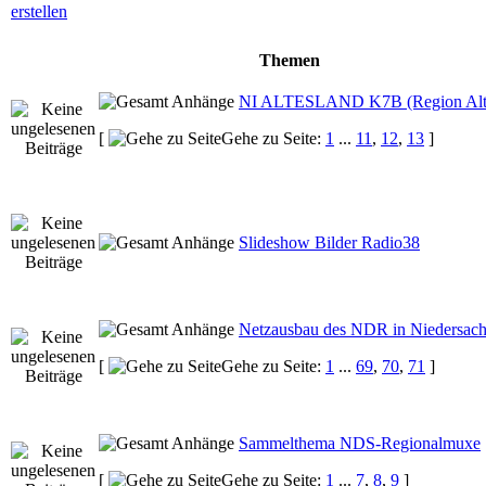
Themen
NI ALTESLAND K7B (Region Alt
[
Gehe zu Seite:
1
...
11
,
12
,
13
]
Slideshow Bilder Radio38
Netzausbau des NDR in Niedersac
[
Gehe zu Seite:
1
...
69
,
70
,
71
]
Sammelthema NDS-Regionalmuxe
[
Gehe zu Seite:
1
...
7
,
8
,
9
]