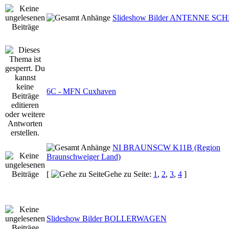
Slideshow Bilder ANTENNE S
6C - MFN Cuxhaven
NI BRAUNSCW K11B (Region
Braunschweiger Land)
[
Gehe zu Seite:
1
,
2
,
3
,
4
]
Slideshow Bilder BOLLERWAGEN