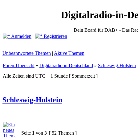
Digitalradio-in-D
Dein Board für DAB+ - Das Rad
Anmelden
Registrieren
Unbeantwortete Themen
|
Aktive Themen
Foren-Übersicht
»
Digitalradio in Deutschland
»
Schleswig-Holstein
Alle Zeiten sind UTC + 1 Stunde [ Sommerzeit ]
Schleswig-Holstein
Seite
1
von
3
[ 52 Themen ]