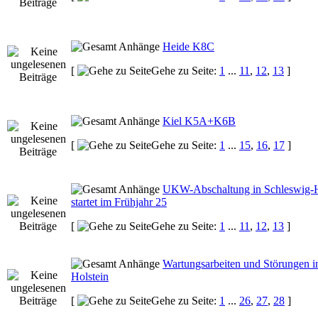
Heide K8C
[
Gehe zu Seite:
1
...
11
,
12
,
13
]
Kiel K5A+K6B
[
Gehe zu Seite:
1
...
15
,
16
,
17
]
UKW-Abschaltung in Schleswig-H
startet im Frühjahr 25
[
Gehe zu Seite:
1
...
11
,
12
,
13
]
Wartungsarbeiten und Störungen i
Holstein
[
Gehe zu Seite:
1
...
26
,
27
,
28
]