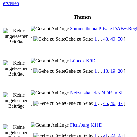
Themen
Sammelthema Private DAB+-Reg
[
Gehe zu Seite:
1
...
48
,
49
,
50
]
Lübeck K9D
[
Gehe zu Seite:
1
...
18
,
19
,
20
]
Netzausbau des NDR in SH
[
Gehe zu Seite:
1
...
45
,
46
,
47
]
Flensburg K11D
[
Gehe zu Seite:
1
...
21
,
22
,
23
]