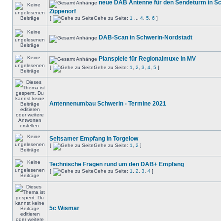
neue DAB Antenne für den Sendeturm in S
Zippenorf
[
Gehe zu Seite:
1
...
4
,
5
,
6
]
DAB-Scan in Schwerin-Nordstadt
Planspiele für Regionalmuxe in MV
[
Gehe zu Seite:
1
,
2
,
3
,
4
,
5
]
Antennenumbau Schwerin - Termine 2021
Seltsamer Empfang in Torgelow
[
Gehe zu Seite:
1
,
2
]
Technische Fragen rund um den DAB+ Empfang
[
Gehe zu Seite:
1
,
2
,
3
,
4
]
5c Wismar