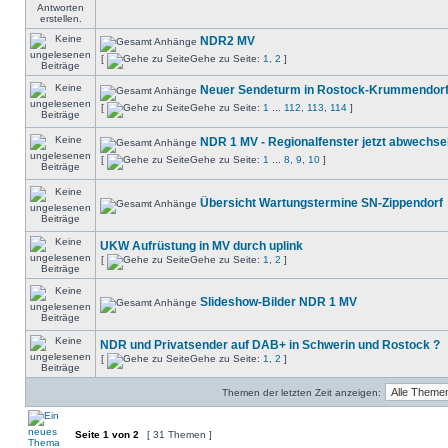
NDR2 MV
[
Gehe zu Seite:
1
,
2
]
Neuer Sendeturm in Rostock-Krummendorf-
[
Gehe zu Seite:
1
...
112
,
113
,
114
]
NDR 1 MV - Regionalfenster jetzt abwechs
[
Gehe zu Seite:
1
...
8
,
9
,
10
]
Übersicht Wartungstermine SN-Zippendorf
UKW Aufrüstung in MV durch uplink
[
Gehe zu Seite:
1
,
2
]
Slideshow-Bilder NDR 1 MV
NDR und Privatsender auf DAB+ in Schwerin und Rostock ?
[
Gehe zu Seite:
1
,
2
]
Themen der letzten Zeit anzeigen:
Seite
1
von
2
[ 31 Themen ]