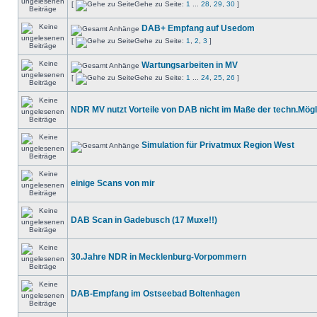
[
Gehe zu Seite:
1
...
28
,
29
,
30
]
DAB+ Empfang auf Usedom
[
Gehe zu Seite:
1
,
2
,
3
]
Wartungsarbeiten in MV
[
Gehe zu Seite:
1
...
24
,
25
,
26
]
NDR MV nutzt Vorteile von DAB nicht im Maße der techn.Mögl
Simulation für Privatmux Region West
einige Scans von mir
DAB Scan in Gadebusch (17 Muxe!!)
30.Jahre NDR in Mecklenburg-Vorpommern
DAB-Empfang im Ostseebad Boltenhagen