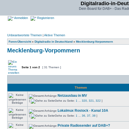
Digitalradio-in-Deu
Dein Board für DAB+ - Das Radi
Anmelden
Registrieren
Unbeantwortete Themen
|
Aktive Themen
Foren-Übersicht
»
Digitalradio in Deutschland
»
Mecklenburg-Vorpommern
Mecklenburg-Vorpommern
Seite
1
von
2
[ 31 Themen ]
Themen
Netzausbau in MV
[
Gehe zu Seite:
1
...
320
,
321
,
322
]
Lokalmux Rostock - Kanal 10A
[
Gehe zu Seite:
1
...
36
,
37
,
38
]
Private Radiosender auf DAB+?