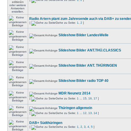
Radio Artern plant zum Jahresende auch via DAB+ zu senden
[
Gehe zu Seite:
1
,
2
]
Slideshow Bilder LandesWelle
Slideshow Bilder ANT.THÜ.CLASSICS
Slideshow Bilder ANT. THÜRINGEN
Slideshow Bilder radio TOP 40
MDR Neunetz 2014
[
Gehe zu Seite:
1
...
15
,
16
,
17
]
Thüringen allgemein
[
Gehe zu Seite:
1
...
12
,
13
,
14
]
DAB+ Südthüringen
[
Gehe zu Seite:
1
,
2
,
3
,
4
,
5
]