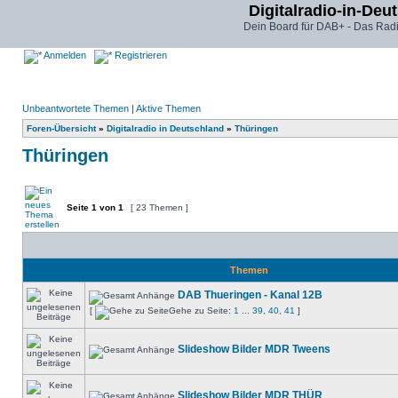
Digitalradio-in-Deu
Dein Board für DAB+ - Das Radi
Anmelden
Registrieren
Unbeantwortete Themen
|
Aktive Themen
Foren-Übersicht
»
Digitalradio in Deutschland
»
Thüringen
Thüringen
Seite
1
von
1
[ 23 Themen ]
Themen
DAB Thueringen - Kanal 12B
[
Gehe zu Seite:
1
...
39
,
40
,
41
]
Slideshow Bilder MDR Tweens
Slideshow Bilder MDR THÜR