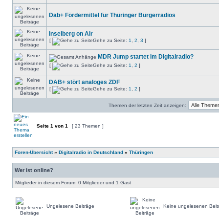
Dab+ Fördermittel für Thüringer Bürgerradios
Inselberg on Air
[
Gehe zu Seite:
1
,
2
,
3
]
MDR Jump startet im Digitalradio?
[
Gehe zu Seite:
1
,
2
]
DAB+ stört analoges ZDF
[
Gehe zu Seite:
1
,
2
]
Themen der letzten Zeit anzeigen:
Seite
1
von
1
[ 23 Themen ]
Foren-Übersicht
»
Digitalradio in Deutschland
»
Thüringen
Wer ist online?
Mitglieder in diesem Forum: 0 Mitglieder und 1 Gast
Ungelesene Beiträge
Keine ungelesenen Beit