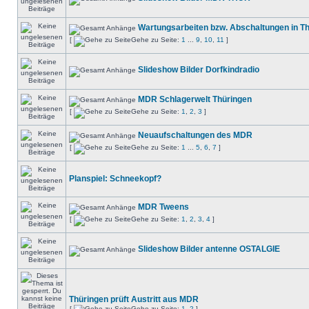
Wartungsarbeiten bzw. Abschaltungen in T
[
Gehe zu Seite:
1
...
9
,
10
,
11
]
Slideshow Bilder Dorfkindradio
MDR Schlagerwelt Thüringen
[
Gehe zu Seite:
1
,
2
,
3
]
Neuaufschaltungen des MDR
[
Gehe zu Seite:
1
...
5
,
6
,
7
]
Planspiel: Schneekopf?
MDR Tweens
[
Gehe zu Seite:
1
,
2
,
3
,
4
]
Slideshow Bilder antenne OSTALGIE
Thüringen prüft Austritt aus MDR
[
Gehe zu Seite:
1
,
2
]