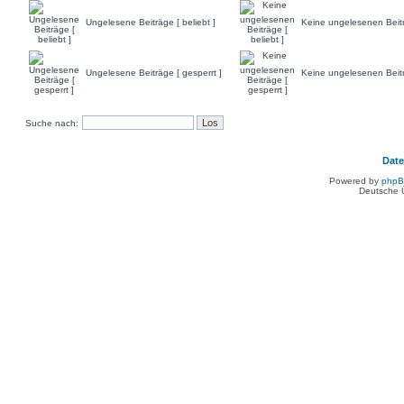
Ungelesene Beiträge [ beliebt ]
Keine ungelesenen Beiträ
Ungelesene Beiträge [ gesperrt ]
Keine ungelesenen Beitr
Suche nach:
Dat
Powered by
php
Deutsche 