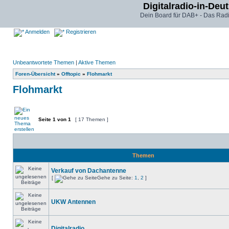
Digitalradio-in-Deu
Dein Board für DAB+ - Das Radi
Anmelden
Registrieren
Unbeantwortete Themen
|
Aktive Themen
Foren-Übersicht
»
Offtopic
»
Flohmarkt
Flohmarkt
Seite
1
von
1
[ 17 Themen ]
Themen
Verkauf von Dachantenne
[
Gehe zu Seite:
1
,
2
]
UKW Antennen
Digitalradio