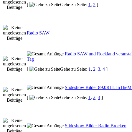
[
Gehe zu Seite:
1
,
2
]
Radio SAW
Radio SAW und Rockland veranst
Tag
[
Gehe zu Seite:
1
,
2
,
3
,
4
]
Slideshow Bilder 89.0RTL InTheM
[
Gehe zu Seite:
1
,
2
,
3
]
Slideshow Bilder Radio Brocken