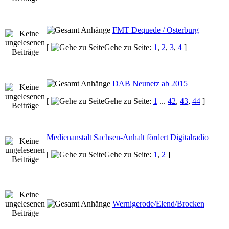
FMT Dequede / Osterburg
[
Gehe zu Seite:
1
,
2
,
3
,
4
]
DAB Neunetz ab 2015
[
Gehe zu Seite:
1
...
42
,
43
,
44
]
Medienanstalt Sachsen-Anhalt fördert Digitalradio
[
Gehe zu Seite:
1
,
2
]
Wernigerode/Elend/Brocken