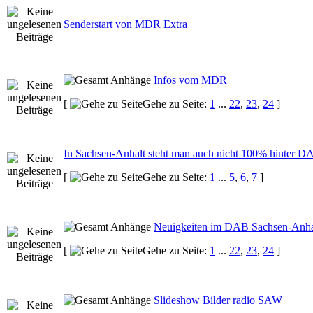
Senderstart von MDR Extra
Infos vom MDR
[
Gehe zu Seite:
1
...
22
,
23
,
24
]
In Sachsen-Anhalt steht man auch nicht 100% hinter D
[
Gehe zu Seite:
1
...
5
,
6
,
7
]
Neuigkeiten im DAB Sachsen-Anha
[
Gehe zu Seite:
1
...
22
,
23
,
24
]
Slideshow Bilder radio SAW