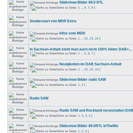
Slideshow Bilder 89.0 RTL
[
Gehe zu Seite:
1
...
6
,
7
,
8
]
Senderstart von MDR Extra
Infos vom MDR
[
Gehe zu Seite:
1
...
22
,
23
,
24
]
In Sachsen-Anhalt steht man auch nicht 100% hinter DAB+...
[
Gehe zu Seite:
1
...
5
,
6
,
7
]
Neuigkeiten im DAB Sachsen-Anhalt
[
Gehe zu Seite:
1
...
22
,
23
,
24
]
Slideshow Bilder radio SAW
[
Gehe zu Seite:
1
,
2
]
Radio SAW
Radio SAW und Rockland veranstalten DAB
[
Gehe zu Seite:
1
,
2
,
3
,
4
]
Slideshow Bilder 89.0RTL InTheMix
[
Gehe zu Seite:
1
,
2
,
3
]