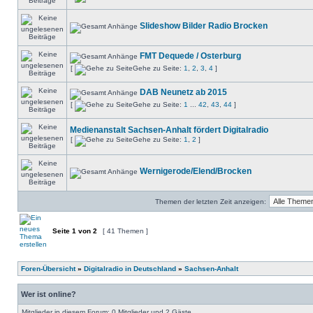
Slideshow Bilder Radio Brocken
FMT Dequede / Osterburg
[
Gehe zu Seite:
1
,
2
,
3
,
4
]
DAB Neunetz ab 2015
[
Gehe zu Seite:
1
...
42
,
43
,
44
]
Medienanstalt Sachsen-Anhalt fördert Digitalradio
[
Gehe zu Seite:
1
,
2
]
Wernigerode/Elend/Brocken
Themen der letzten Zeit anzeigen:
Seite
1
von
2
[ 41 Themen ]
Foren-Übersicht
»
Digitalradio in Deutschland
»
Sachsen-Anhalt
Wer ist online?
Mitglieder in diesem Forum: 0 Mitglieder und 2 Gäste