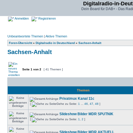
Digitalradio-in-Deu
Dein Board für DAB+ - Das Radi
Anmelden
Registrieren
Unbeantwortete Themen
|
Aktive Themen
Foren-Übersicht
»
Digitalradio in Deutschland
»
Sachsen-Anhalt
Sachsen-Anhalt
Seite
1
von
2
[ 41 Themen ]
Themen
Privatmux Kanal 11c
[
Gehe zu Seite:
1
...
46
,
47
,
48
]
Slideshow Bilder MDR SPUTNIK
[
Gehe zu Seite:
1
,
2
]
Slideshow Bilder MDR AKTUELL