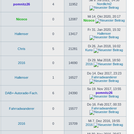
Sa 9. Jul 2022, 14:58
Nordlicht2
pomnitz26
4
11952
Mi 14. Okt 2020, 20:17
Nicoco
0
12087
Nicoco
Fr 31. Jan 2020, 15:32
Hallenser
Hallenser
0
13417
Di 26. Jun 2018, 16:02
Chris
5
21281
Kuno
Di 29. Mai 2018, 18:50
2016
0
14690
2016
Do 14. Dez 2017, 23:23
Fahrradwanderer
Hallenser
1
16527
So 19. Nov 2017, 13:55
pomnitz26
DAB+-Autoradio-Fach.
6
24390
Do 16. Feb 2017, 00:33
Fahrradwanderer
Fahrradwanderer
0
15577
Mi 7. Dez 2016, 19:55
2016
0
15709
2016