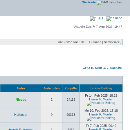
Startseite
FAQ
Suche
Aktuelle Zeit: Fr 7. Aug 2026, 19:47
Alle Zeiten sind UTC + 1 Stunde [ Sommerzeit ]
Gehe zu Seite
1
,
2
Nächste
Autor
Antworten
Zugriffe
Letzter Beitrag
Fr 14. Feb 2025, 18:29
Henrik P. Moeller
Nicoco
2
24118
Mo 10. Feb 2025, 15:18
Henrik P. Moeller
Hallenser
9
20373
Fr 7. Feb 2025, 00:49
Henrik P. Moeller
Henrik P. Moeller
1
4334