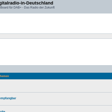
gitalradio-in-Deutschland
 Board für DAB+ - Das Radio der Zukunft
hemen
 empfangbar
alte