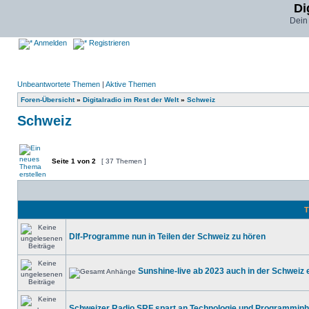
Di
Dein
Anmelden
Registrieren
Unbeantwortete Themen
|
Aktive Themen
Foren-Übersicht
»
Digitalradio im Rest der Welt
»
Schweiz
Schweiz
Seite
1
von
2
[ 37 Themen ]
T
Dlf-Programme nun in Teilen der Schweiz zu hören
Sunshine-live ab 2023 auch in der Schweiz
Schweizer Radio SRF spart an Technologie und Programminh