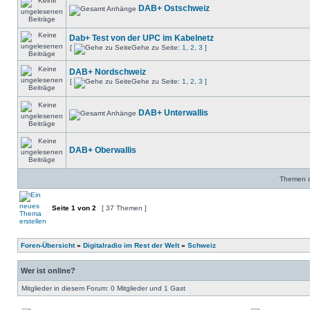
DAB+ Ostschweiz
Dab+ Test von der UPC im Kabelnetz
[
Gehe zu Seite:
1
,
2
,
3
]
DAB+ Nordschweiz
[
Gehe zu Seite:
1
,
2
,
3
]
DAB+ Unterwallis
DAB+ Oberwallis
Themen de
Seite
1
von
2
[ 37 Themen ]
Foren-Übersicht
»
Digitalradio im Rest der Welt
»
Schweiz
Wer ist online?
Mitglieder in diesem Forum: 0 Mitglieder und 1 Gast