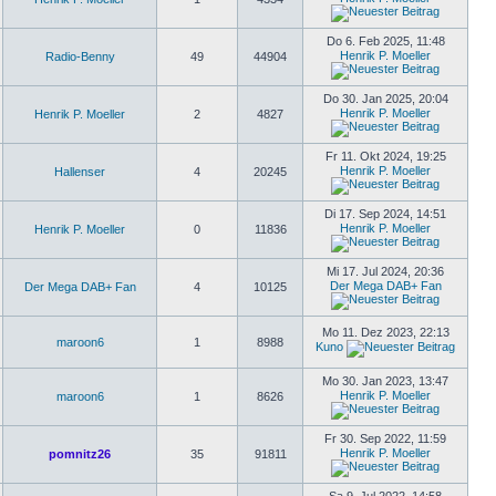
Do 6. Feb 2025, 11:48
Henrik P. Moeller
Radio-Benny
49
44904
Do 30. Jan 2025, 20:04
Henrik P. Moeller
Henrik P. Moeller
2
4827
Fr 11. Okt 2024, 19:25
Henrik P. Moeller
Hallenser
4
20245
Di 17. Sep 2024, 14:51
Henrik P. Moeller
Henrik P. Moeller
0
11836
Mi 17. Jul 2024, 20:36
Der Mega DAB+ Fan
Der Mega DAB+ Fan
4
10125
Mo 11. Dez 2023, 22:13
maroon6
1
8988
Kuno
Mo 30. Jan 2023, 13:47
Henrik P. Moeller
maroon6
1
8626
Fr 30. Sep 2022, 11:59
Henrik P. Moeller
pomnitz26
35
91811