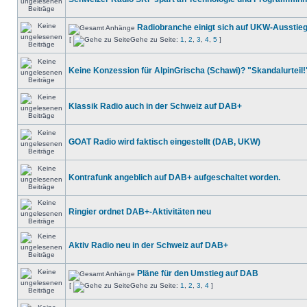
Radiobranche einigt sich auf UKW-Ausstie
[
Gehe zu Seite:
1
,
2
,
3
,
4
,
5
]
Keine Konzession für AlpinGrischa (Schawi)? "Skandalurteil!
Klassik Radio auch in der Schweiz auf DAB+
GOAT Radio wird faktisch eingestellt (DAB, UKW)
Kontrafunk angeblich auf DAB+ aufgeschaltet worden.
Ringier ordnet DAB+-Aktivitäten neu
Aktiv Radio neu in der Schweiz auf DAB+
Pläne für den Umstieg auf DAB
[
Gehe zu Seite:
1
,
2
,
3
,
4
]