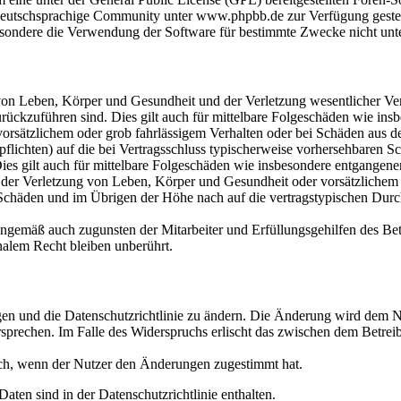
eutschsprachige Community unter www.phpbb.de zur Verfügung gestellt
sondere die Verwendung der Software für bestimmte Zwecke nicht unte
on Leben, Körper und Gesundheit und der Verletzung wesentlicher Vertr
 zurückzuführen sind. Dies gilt auch für mittelbare Folgeschäden wie i
vorsätzlichem oder grob fahrlässigem Verhalten oder bei Schäden aus 
lpflichten) auf die bei Vertragsschluss typischerweise vorhersehbaren 
Dies gilt auch für mittelbare Folgeschäden wie insbesondere entgangen
der Verletzung von Leben, Körper und Gesundheit oder vorsätzlichem o
Schäden und im Übrigen der Höhe nach auf die vertragstypischen Durchs
nngemäß auch zugunsten der Mitarbeiter und Erfüllungsgehilfen des Bet
alem Recht bleiben unberührt.
gen und die Datenschutzrichtlinie zu ändern. Die Änderung wird dem Nu
sprechen. Im Falle des Widerspruchs erlischt das zwischen dem Betrei
ich, wenn der Nutzer den Änderungen zugestimmt hat.
ten sind in der Datenschutzrichtlinie enthalten.