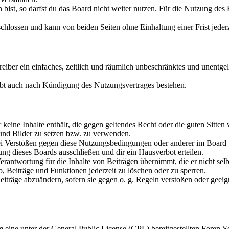
ist, so darfst du das Board nicht weiter nutzen. Für die Nutzung des Bo
hlossen und kann von beiden Seiten ohne Einhaltung einer Frist jeder
treiber ein einfaches, zeitlich und räumlich unbeschränktes und unentg
ibt auch nach Kündigung des Nutzungsvertrages bestehen.
er keine Inhalte enthält, die gegen geltendes Recht oder die guten Sitte
 und Bilder zu setzen bzw. zu verwenden.
ei Verstößen gegen diese Nutzungsbedingungen oder anderer im Board v
g dieses Boards ausschließen und dir ein Hausverbot erteilen.
rantwortung für die Inhalte von Beiträgen übernimmt, die er nicht selb
o, Beiträge und Funktionen jederzeit zu löschen oder zu sperren.
Beiträge abzuändern, sofern sie gegen o. g. Regeln verstoßen oder geei
m eine unter der General Public License (GPL) bereitgestellten Fore