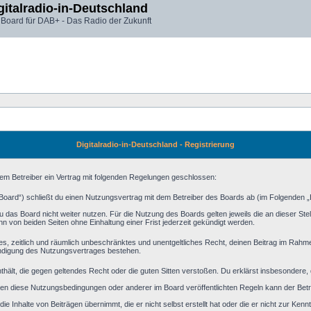
gitalradio-in-Deutschland
 Board für DAB+ - Das Radio der Zukunft
Digitalradio-in-Deutschland - Registrierung
 dem Betreiber ein Vertrag mit folgenden Regelungen geschlossen:
s Board“) schließt du einen Nutzungsvertrag mit dem Betreiber des Boards ab (im Folgenden 
 das Board nicht weiter nutzen. Für die Nutzung des Boards gelten jeweils die an dieser Stel
 von beiden Seiten ohne Einhaltung einer Frist jederzeit gekündigt werden.
aches, zeitlich und räumlich unbeschränktes und unentgeltliches Recht, deinen Beitrag im Rah
ündigung des Nutzungsvertrages bestehen.
 enthält, die gegen geltendes Recht oder die guten Sitten verstoßen. Du erklärst insbesondere
en diese Nutzungsbedingungen oder anderer im Board veröffentlichten Regeln kann der Bet
ie Inhalte von Beiträgen übernimmt, die er nicht selbst erstellt hat oder die er nicht zur Ke