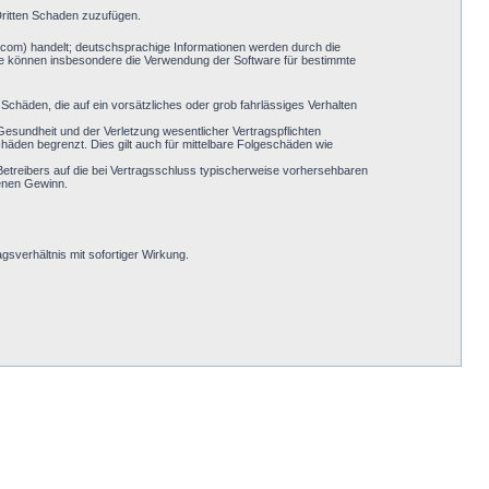
Dritten Schaden zuzufügen.
.com) handelt; deutschsprachige Informationen werden durch die
Sie können insbesondere die Verwendung der Software für bestimmte
Schäden, die auf ein vorsätzliches oder grob fahrlässiges Verhalten
esundheit und der Verletzung wesentlicher Vertragspflichten
häden begrenzt. Dies gilt auch für mittelbare Folgeschäden wie
etreibers auf die bei Vertragsschluss typischerweise vorhersehbaren
genen Gewinn.
sverhältnis mit sofortiger Wirkung.