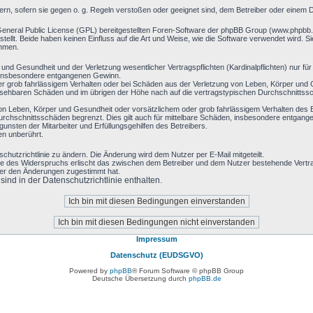
ern, sofern sie gegen o. g. Regeln verstoßen oder geeignet sind, dem Betreiber oder einem 
General Public License (GPL) bereitgestellten Foren-Software der phpBB Group (www.phpbb
llt. Beide haben keinen Einfluss auf die Art und Weise, wie die Software verwendet wird. 
ehmen.
nd Gesundheit und der Verletzung wesentlicher Vertragspflichten (Kardinalpflichten) nur für 
ie insbesondere entgangenen Gewinn.
r grob fahrlässigem Verhalten oder bei Schäden aus der Verletzung von Leben, Körper und G
hersehbaren Schäden und im übrigen der Höhe nach auf die vertragstypischen Durchschnittssc
on Leben, Körper und Gesundheit oder vorsätzlichem oder grob fahrlässigem Verhalten des B
rchschnittsschäden begrenzt. Dies gilt auch für mittelbare Schäden, insbesondere entgan
nsten der Mitarbeiter und Erfüllungsgehilfen des Betreibers.
en unberührt.
chutzrichtlinie zu ändern. Die Änderung wird dem Nutzer per E-Mail mitgeteilt.
le des Widerspruchs erlischt das zwischen dem Betreiber und dem Nutzer bestehende Vertrag
zer den Änderungen zugestimmt hat.
nd in der Datenschutzrichtlinie enthalten.
Impressum
Datenschutz (EUDSGVO)
Powered by
phpBB
® Forum Software © phpBB Group
Deutsche Übersetzung durch
phpBB.de