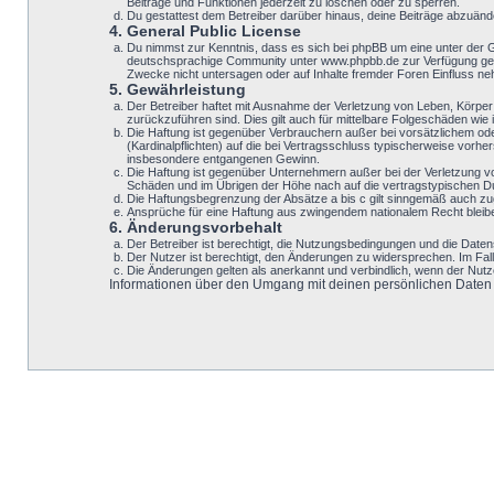
Beiträge und Funktionen jederzeit zu löschen oder zu sperren.
Du gestattest dem Betreiber darüber hinaus, deine Beiträge abzuänd
4. General Public License
Du nimmst zur Kenntnis, dass es sich bei phpBB um eine unter der 
deutschsprachige Community unter www.phpbb.de zur Verfügung geste
Zwecke nicht untersagen oder auf Inhalte fremder Foren Einfluss n
5. Gewährleistung
Der Betreiber haftet mit Ausnahme der Verletzung von Leben, Körper u
zurückzuführen sind. Dies gilt auch für mittelbare Folgeschäden w
Die Haftung ist gegenüber Verbrauchern außer bei vorsätzlichem ode
(Kardinalpflichten) auf die bei Vertragsschluss typischerweise vor
insbesondere entgangenen Gewinn.
Die Haftung ist gegenüber Unternehmern außer bei der Verletzung v
Schäden und im Übrigen der Höhe nach auf die vertragstypischen Du
Die Haftungsbegrenzung der Absätze a bis c gilt sinngemäß auch zugu
Ansprüche für eine Haftung aus zwingendem nationalem Recht bleib
6. Änderungsvorbehalt
Der Betreiber ist berechtigt, die Nutzungsbedingungen und die Datens
Der Nutzer ist berechtigt, den Änderungen zu widersprechen. Im Fal
Die Änderungen gelten als anerkannt und verbindlich, wenn der Nut
Informationen über den Umgang mit deinen persönlichen Daten si