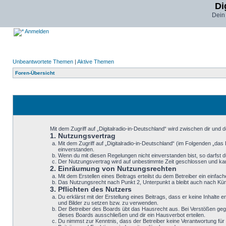
Di
Dein
Anmelden
Unbeantwortete Themen
|
Aktive Themen
Foren-Übersicht
Mit dem Zugriff auf „Digitalradio-in-Deutschland“ wird zwischen dir und
1. Nutzungsvertrag
Mit dem Zugriff auf „Digitalradio-in-Deutschland“ (im Folgenden „da
einverstanden.
Wenn du mit diesen Regelungen nicht einverstanden bist, so darfst du
Der Nutzungsvertrag wird auf unbestimmte Zeit geschlossen und kann
2. Einräumung von Nutzungsrechten
Mit dem Erstellen eines Beitrags erteilst du dem Betreiber ein einf
Das Nutzungsrecht nach Punkt 2, Unterpunkt a bleibt auch nach K
3. Pflichten des Nutzers
Du erklärst mit der Erstellung eines Beitrags, dass er keine Inhalte
und Bilder zu setzen bzw. zu verwenden.
Der Betreiber des Boards übt das Hausrecht aus. Bei Verstößen geg
dieses Boards ausschließen und dir ein Hausverbot erteilen.
Du nimmst zur Kenntnis, dass der Betreiber keine Verantwortung für d