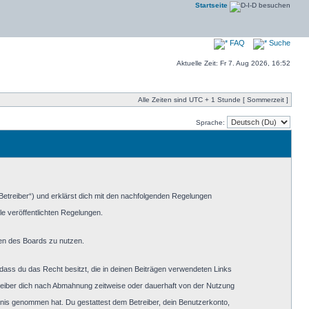
Startseite
FAQ
Suche
Aktuelle Zeit: Fr 7. Aug 2026, 16:52
Alle Zeiten sind UTC + 1 Stunde [ Sommerzeit ]
Sprache:
„Betreiber“) und erklärst dich mit den nachfolgenden Regelungen
le veröffentlichten Regelungen.
men des Boards zu nutzen.
, dass du das Recht besitzt, die in deinen Beiträgen verwendeten Links
reiber dich nach Abmahnung zeitweise oder dauerhaft von der Nutzung
nntnis genommen hat. Du gestattest dem Betreiber, dein Benutzerkonto,