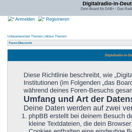
Digitalradio-in-Deu
Dein Board für DAB+ - Das Radi
Anmelden
Registrieren
Unbeantwortete Themen
|
Aktive Themen
Foren-Übersicht
Digitalradio-in-D
Diese Richtlinie beschreibt, wie „Digi
Institutionen (im Folgenden „das Boa
während deines Foren-Besuchs gesa
Umfang und Art der Daten
Deine Daten werden auf zwei ve
phpBB erstellt bei deinem Besuch d
kleine Textdateien, die dein Browser
Cookies enthalten eine eindeutige 