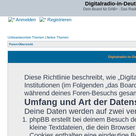
Digitalradio-in-Deu
Dein Board für DAB+ - Das Radi
Anmelden
Registrieren
Unbeantwortete Themen
|
Aktive Themen
Foren-Übersicht
Digitalradio-in-D
Diese Richtlinie beschreibt, wie „Digi
Institutionen (im Folgenden „das Boa
während deines Foren-Besuchs gesa
Umfang und Art der Daten
Deine Daten werden auf zwei ve
phpBB erstellt bei deinem Besuch d
kleine Textdateien, die dein Browser
Cookies enthalten eine eindeutige 