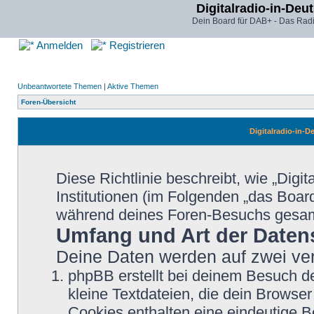
Digitalradio-in-Deu
Dein Board für DAB+ - Das Radi
Anmelden
Registrieren
Unbeantwortete Themen
|
Aktive Themen
Foren-Übersicht
Digitalradio-in-D
Diese Richtlinie beschreibt, wie „Digi
Institutionen (im Folgenden „das Boa
während deines Foren-Besuchs gesa
Umfang und Art der Daten
Deine Daten werden auf zwei ve
phpBB erstellt bei deinem Besuch d
kleine Textdateien, die dein Browser
Cookies enthalten eine eindeutige 