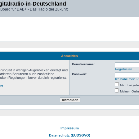
gitalradio-in-Deutschland
 Board für DAB+ - Das Radio der Zukunft
Anmelden
Benutzername:
Registrieren
rung ist in wenigen Augenblicken erledigt und
istrierten Benutzern auch zusätzliche
Passwort:
ten Regelungen, bevor du dich registrierst.
Ich habe mein P
nie
Mich bei je
Meinen Onlin
Impressum
Datenschutz (EUDSGVO)