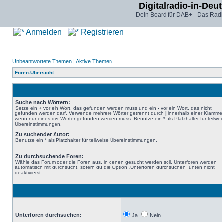
Digitalradio-in-Deu
Dein Board für DAB+ - Das Radi
Anmelden
Registrieren
Unbeantwortete Themen
|
Aktive Themen
Foren-Übersicht
Suche nach Wörtern:
Setze ein
+
vor ein Wort, das gefunden werden muss und ein
-
vor ein Wort, das nicht
gefunden werden darf. Verwende mehrere Wörter getrennt durch
|
innerhalb einer Klamme
wenn nur eines der Wörter gefunden werden muss. Benutze ein * als Platzhalter für teilwe
Übereinstimmungen.
Zu suchender Autor:
Benutze ein * als Platzhalter für teilweise Übereinstimmungen.
Zu durchsuchende Foren:
Wähle das Forum oder die Foren aus, in denen gesucht werden soll. Unterforen werden
automatisch mit durchsucht, sofern du die Option „Unterforen durchsuchen“ unten nicht
deaktivierst.
Unterforen durchsuchen:
Ja
Nein