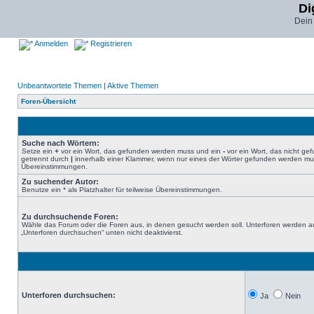
Di
Dein
Anmelden
Registrieren
Unbeantwortete Themen
|
Aktive Themen
Foren-Übersicht
Suche nach Wörtern:
Setze ein
+
vor ein Wort, das gefunden werden muss und ein
-
vor ein Wort, das nicht g
getrennt durch
|
innerhalb einer Klammer, wenn nur eines der Wörter gefunden werden muss.
Übereinstimmungen.
Zu suchender Autor:
Benutze ein * als Platzhalter für teilweise Übereinstimmungen.
Zu durchsuchende Foren:
Wähle das Forum oder die Foren aus, in denen gesucht werden soll. Unterforen werden au
„Unterforen durchsuchen“ unten nicht deaktivierst.
Unterforen durchsuchen:
Ja
Nein