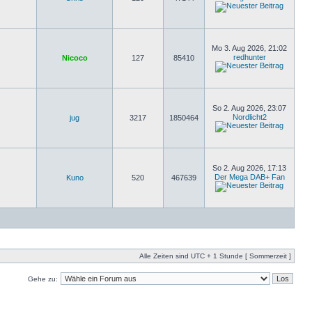
Mo 3. Aug 2026, 21:02
redhunter
Nicoco
127
85410
So 2. Aug 2026, 23:07
Nordlicht2
jug
3217
1850464
So 2. Aug 2026, 17:13
Der Mega DAB+ Fan
Kuno
520
467639
Alle Zeiten sind UTC + 1 Stunde [ Sommerzeit ]
Gehe zu: