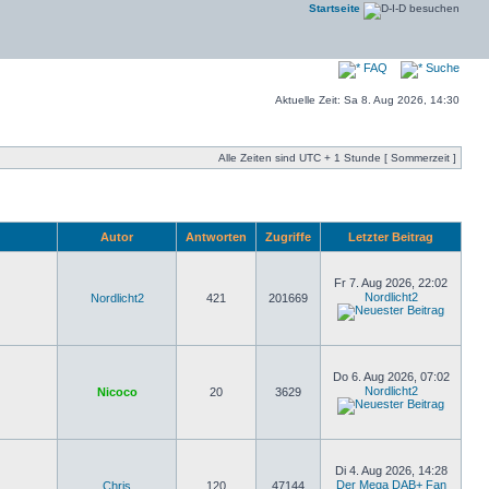
Startseite
FAQ
Suche
Aktuelle Zeit: Sa 8. Aug 2026, 14:30
Alle Zeiten sind UTC + 1 Stunde [ Sommerzeit ]
Autor
Antworten
Zugriffe
Letzter Beitrag
Fr 7. Aug 2026, 22:02
Nordlicht2
Nordlicht2
421
201669
Do 6. Aug 2026, 07:02
Nordlicht2
Nicoco
20
3629
Di 4. Aug 2026, 14:28
Der Mega DAB+ Fan
Chris
120
47144