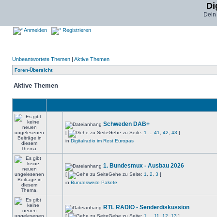
Di
Dein
Anmelden
Registrieren
Unbeantwortete Themen
|
Aktive Themen
Foren-Übersicht
Aktive Themen
Schweden DAB+
[
Gehe zu Seite:
1
...
41
,
42
,
43
]
in
Digitalradio im Rest Europas
1. Bundesmux - Ausbau 2026
[
Gehe zu Seite:
1
,
2
,
3
]
in
Bundesweite Pakete
RTL RADIO - Senderdiskussion
[
Gehe zu Seite:
1
...
11
,
12
,
13
]