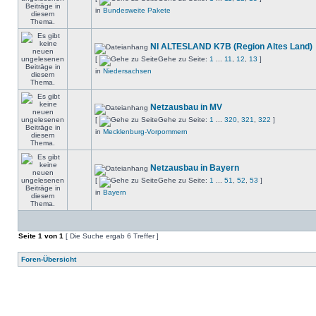
in
Bundesweite Pakete
NI ALTESLAND K7B (Region Altes Land)
[
Gehe zu Seite:
1
...
11
,
12
,
13
]
in
Niedersachsen
Netzausbau in MV
[
Gehe zu Seite:
1
...
320
,
321
,
322
]
in
Mecklenburg-Vorpommern
Netzausbau in Bayern
[
Gehe zu Seite:
1
...
51
,
52
,
53
]
in
Bayern
Seite
1
von
1
[ Die Suche ergab 6 Treffer ]
Foren-Übersicht