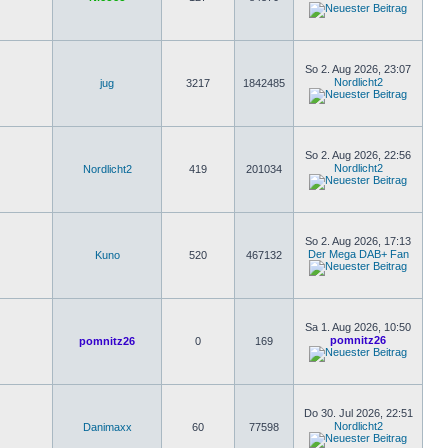
So 2. Aug 2026, 23:07
Nordlicht2
jug
3217
1842485
So 2. Aug 2026, 22:56
Nordlicht2
Nordlicht2
419
201034
So 2. Aug 2026, 17:13
Der Mega DAB+ Fan
Kuno
520
467132
Sa 1. Aug 2026, 10:50
pomnitz26
pomnitz26
0
169
Do 30. Jul 2026, 22:51
Nordlicht2
Danimaxx
60
77598