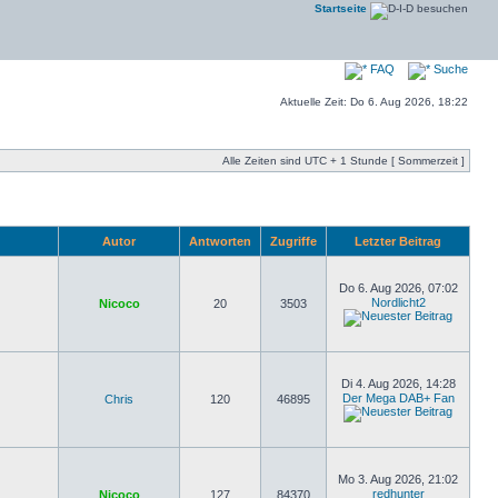
Startseite
FAQ
Suche
Aktuelle Zeit: Do 6. Aug 2026, 18:22
Alle Zeiten sind UTC + 1 Stunde [ Sommerzeit ]
Autor
Antworten
Zugriffe
Letzter Beitrag
Do 6. Aug 2026, 07:02
Nordlicht2
Nicoco
20
3503
Di 4. Aug 2026, 14:28
Der Mega DAB+ Fan
Chris
120
46895
Mo 3. Aug 2026, 21:02
redhunter
Nicoco
127
84370