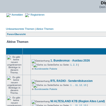
Di
Dein
Anmelden
Registrieren
Unbeantwortete Themen
|
Aktive Themen
Foren-Übersicht
Aktive Themen
1. Bundesmux - Ausbau 2026
[
Gehe zu Seite:
1
,
2
,
3
]
in
Bundesweite Pakete
RTL RADIO - Senderdiskussion
[
Gehe zu Seite:
1
...
11
,
12
,
13
]
in
Bundesweite Pakete
NI ALTESLAND K7B (Region Altes Land)
[
Gehe zu Seite:
1
...
11
,
12
,
13
]