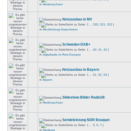
in
Niedersachsen
Netzausbau in MV
[
Gehe zu Seite:
1
...
320
,
321
,
322
]
in
Mecklenburg-Vorpommern
Schweden DAB+
[
Gehe zu Seite:
1
...
40
,
41
,
42
]
in
Digitalradio im Rest Europas
Netzausbau in Bayern
[
Gehe zu Seite:
1
...
51
,
52
,
53
]
in
Bayern
Slideshow Bilder Radio38
in
Niedersachsen
Sendeleistung NDR Bouquet
[
Gehe zu Seite:
1
...
5
,
6
,
7
]
in
Hamburg