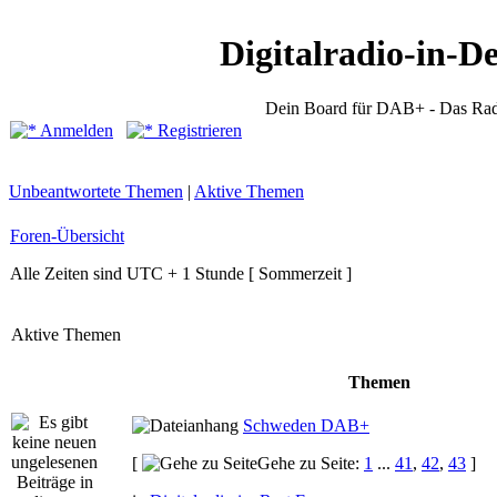
Digitalradio-in-D
Dein Board für DAB+ - Das Rad
Anmelden
Registrieren
Unbeantwortete Themen
|
Aktive Themen
Foren-Übersicht
Alle Zeiten sind UTC + 1 Stunde [ Sommerzeit ]
Aktive Themen
Themen
Schweden DAB+
[
Gehe zu Seite:
1
...
41
,
42
,
43
]