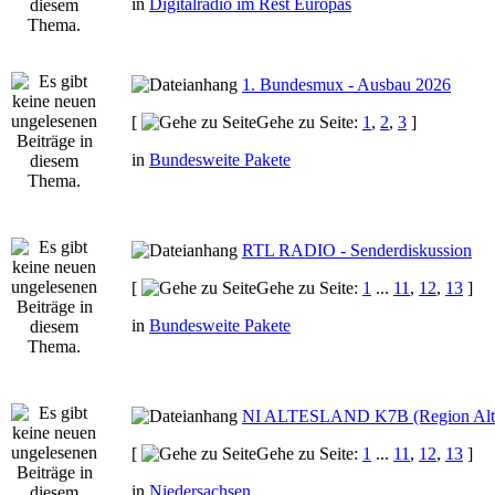
in
Digitalradio im Rest Europas
1. Bundesmux - Ausbau 2026
[
Gehe zu Seite:
1
,
2
,
3
]
in
Bundesweite Pakete
RTL RADIO - Senderdiskussion
[
Gehe zu Seite:
1
...
11
,
12
,
13
]
in
Bundesweite Pakete
NI ALTESLAND K7B (Region Alte
[
Gehe zu Seite:
1
...
11
,
12
,
13
]
in
Niedersachsen