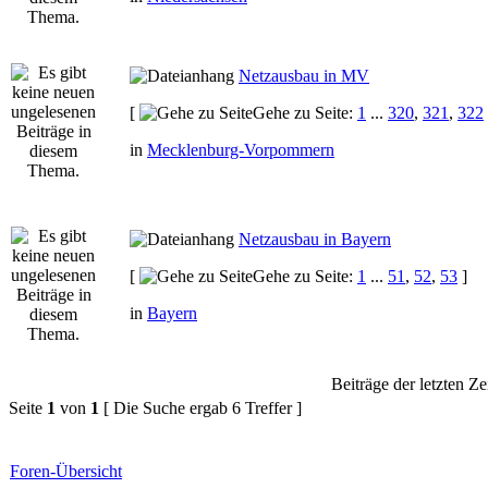
Netzausbau in MV
[
Gehe zu Seite:
1
...
320
,
321
,
322
in
Mecklenburg-Vorpommern
Netzausbau in Bayern
[
Gehe zu Seite:
1
...
51
,
52
,
53
]
in
Bayern
Beiträge der letzten Ze
Seite
1
von
1
[ Die Suche ergab 6 Treffer ]
Foren-Übersicht