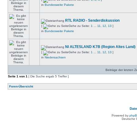
in
Bundesweite Pakete
RTL RADIO - Senderdiskussion
[
Gehe zu Seite:
1
...
11
,
12
,
13
]
in
Bundesweite Pakete
NI ALTESLAND K7B (Region Altes Land)
[
Gehe zu Seite:
1
...
11
,
12
,
13
]
in
Niedersachsen
Beiträge der letzten Z
Seite
1
von
1
[ Die Suche ergab 5 Treffer ]
Foren-Übersicht
Dat
Powered by
php
Deutsche 