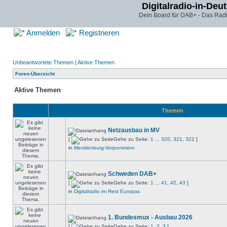
Digitalradio-in-Deu
Dein Board für DAB+ - Das Radi
Anmelden
Registrieren
Unbeantwortete Themen
|
Aktive Themen
Foren-Übersicht
Aktive Themen
Themen
Netzausbau in MV
[
Gehe zu Seite:
1
...
320
,
321
,
322
]
in
Mecklenburg-Vorpommern
Schweden DAB+
[
Gehe zu Seite:
1
...
41
,
42
,
43
]
in
Digitalradio im Rest Europas
1. Bundesmux - Ausbau 2026
[
Gehe zu Seite:
1
,
2
,
3
]