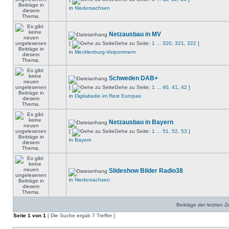
in
Niedersachsen
Netzausbau in MV
[
Gehe zu Seite:
1
...
320
,
321
,
322
]
in
Mecklenburg-Vorpommern
Schweden DAB+
[
Gehe zu Seite:
1
...
40
,
41
,
42
]
in
Digitalradio im Rest Europas
Netzausbau in Bayern
[
Gehe zu Seite:
1
...
51
,
52
,
53
]
in
Bayern
Slideshow Bilder Radio38
in
Niedersachsen
Beiträge der letzten Z
Seite
1
von
1
[ Die Suche ergab 7 Treffer ]