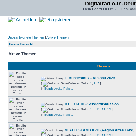
Digitalradio-in-Deu
Dein Board für DAB+ - Das Radi
Anmelden
Registrieren
Unbeantwortete Themen
|
Aktive Themen
Foren-Übersicht
Aktive Themen
Themen
1. Bundesmux - Ausbau 2026
[
Gehe zu Seite:
1
,
2
,
3
]
in
Bundesweite Pakete
RTL RADIO - Senderdiskussion
[
Gehe zu Seite:
1
...
11
,
12
,
13
]
in
Bundesweite Pakete
NI ALTESLAND K7B (Region Altes Land)
[
Gehe zu Seite:
1
...
11
,
12
,
13
]