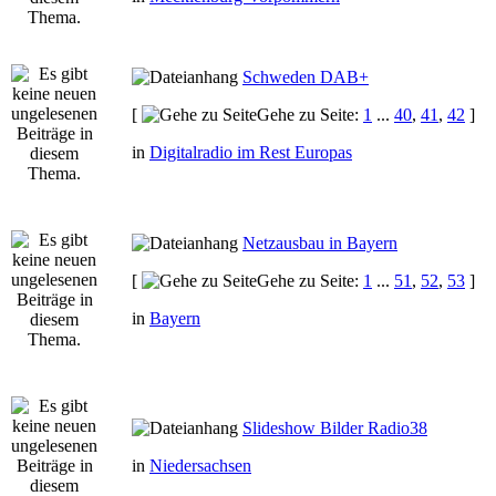
Schweden DAB+
[
Gehe zu Seite:
1
...
40
,
41
,
42
]
in
Digitalradio im Rest Europas
Netzausbau in Bayern
[
Gehe zu Seite:
1
...
51
,
52
,
53
]
in
Bayern
Slideshow Bilder Radio38
in
Niedersachsen