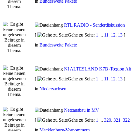
in
Bundesweite Pakete
RTL RADIO - Senderdiskussion
[
Gehe zu Seite:
1
...
11
,
12
,
13
]
in
Bundesweite Pakete
NI ALTESLAND K7B (Region Alte
[
Gehe zu Seite:
1
...
11
,
12
,
13
]
in
Niedersachsen
Netzausbau in MV
[
Gehe zu Seite:
1
...
320
,
321
,
322
in
Mecklenburg-Vorpommern