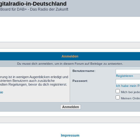
gitalradio-in-Deutschland
 Board für DAB+ - Das Radio der Zukunft
Anmelden
Du musst dich anmelden, um in diesem Forum auf Beiträge zu antworten.
Benutzername:
Registrieren
rung ist in wenigen Augenblicken erledigt und
istrierten Benutzern auch zusätzliche
Passwort:
ten Regelungen, bevor du dich registrierst.
Ich habe mein P
nie
Mich bei je
Meinen Onlin
Impressum