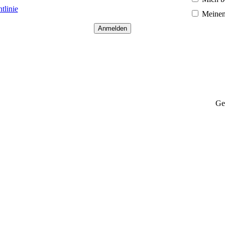
tlinie
Meinen
Ge